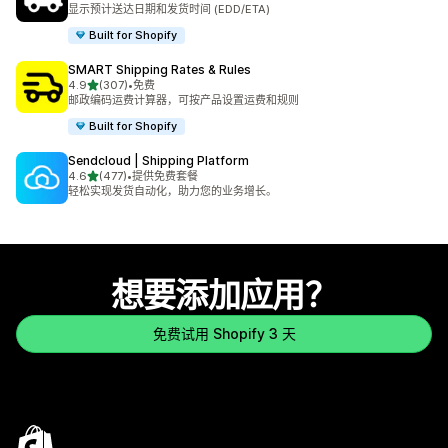
总共 862 条评论
显示预计送达日期和发货时间 (EDD/ETA)
Built for Shopify
SMART Shipping Rates & Rules
星（满分 5 星）
4.9
(307)
•
免费
总共 307 条评论
邮政编码运费计算器，可按产品设置运费和规则
Built for Shopify
Sendcloud | Shipping Platform
星（满分 5 星）
4.6
(477)
•
提供免费套餐
总共 477 条评论
轻松实现发货自动化，助力您的业务增长。
想要添加应用？
免费试用 Shopify 3 天