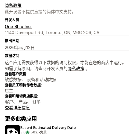
隐私政策
此开发者不提供直接的简体中文支持。
开发人员
One Ship Inc.
1140 Davenport Rd, Toronto, ON, M6G 2C6, CA
推出日期
2026年5月12日
数据访问
这个应用需要获得以下数据的访问权限，才能在您的商店中运行。
如需了解原因，请查阅开发人员的
隐私政策
。
查看客户数据:
敏感数据、 设备和活动数据
查看员工和协作者数据:
店主
查看和编辑商店数据:
客户、 产品、 订单
查看详细信息
更多此类应用
Essent Estimated Delivery Date
星（满分 5 星）
5.0
(862)
•
免费