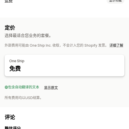
运费
显示功能
费率计算
基于承运商
基于客户
基于尺寸
基于距离
基于数量
基于重量
定价
邮政编码
费率混合
多个区域
多个发货地
选择最适合您业务的套餐。
自定义
外部费用可能由 One Ship Inc. 收取，不会计入您的 Shopify 发票。
详细了解
自定义通知
跟踪页面
One Ship
免费
包含自动翻译的文本
显示原文
所有费用均以USD结算。
评论
整体评分