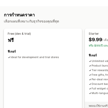
ประเภทชุดสินค้า
การกำหนดราคาตามปริมาณการสั่งซื้อ
ส่วนลดตามปริมาณ
ชุดรวมคงที่
มัลติแพค
ชุดรวมมิกซ์แอนด์แมทช์
ชุดตัวเลือกสินค้า
ตัวแบ่งปริมาณ
ส่วนลดแบบคงที่
เปอร์เซ็นต์ส่วนลด
การกำหนดราคา
กล่องของขวัญ
ชุดการค้าส่ง
ส่วนลดจำนวนมาก
การกำหนดราคาค้าส่ง
ส่วนลดในตะกร้าสินค้า
เลือกแผนที่เหมาะกับธุรกิจของคุณที่สุด
ของขวัญ
ส่วนลดที่กำหนดเอง
การกำหนดราคาที่ตั้งได้
การกำหนดราคาแบบคงที่
การกำหนดราคาตามปริมาณการสั่งซื้อ
การจัดการส่วนลด
Free (dev & trial)
Starter
ตัวแบ่งปริมาณ
ส่วนลด
ส่วนลดตามปริมาณ
ส่วนลดแบบคงที่
เทมเพลต
รหัสที่กำหนดเอง
การปรับให้เข้ากับท้องถิ่น
$9.99
ฟรี
/ เดื
เปอร์เซ็นต์ส่วนลด
ส่วนลดในตะกร้าสินค้า
ทริกเกอร์และกฎ
การเรียงซ้อนส่วนลด
การทำงานอัตโนมัติ
หรือ $99/ปี แล
การกำหนดราคาจำนวนมาก
การกำหนดราคาค้าส่ง
การติดตาม
การวิเคราะห์
API และเว็บฮุก
ฟีเจอร์
ฟีเจอร์
Ideal for development and trial stores
Unlimited v
Product bund
Tier rewards
Free gifts, f
Per-deal re
Discount ba
Full widget 
Multi-langu
ทดลองใช้งานฟรี