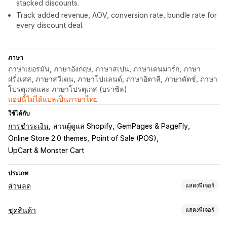
stacked discounts.
Track added revenue, AOV, conversion rate, bundle rate for
every discount deal.
ภาษา
ภาษาเยอรมัน, ภาษาอังกฤษ, ภาษาสเปน, ภาษาเดนมาร์ก, ภาษา
ฝรั่งเศส, ภาษาสวีเดน, ภาษาโปแลนด์, ภาษาอิตาลี, ภาษาดัตช์, ภาษา
โปรตุเกสและ ภาษาโปรตุเกส (บราซิล)
แอปนี้ไม่ได้แปลเป็นภาษาไทย
ใช้ได้กับ
การชำระเงิน
ส่วนผู้ดูแล Shopify
GemPages & PageFly
Online Store 2.0 themes
Point of Sale (POS)
UpCart & Monster Cart
ประเภท
ส่วนลด
แสดงฟีเจอร์
ประเภทส่วนลด
ชุดสินค้า
แสดงฟีเจอร์
รหัสส่วนลด
การกำหนดราคาแบบคงที่