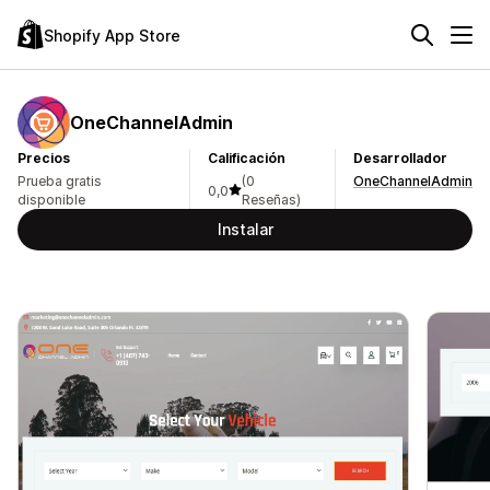
Shopify App Store
OneChannelAdmin
Precios
Calificación
Desarrollador
Prueba gratis
(0
OneChannelAdmin
0,0
disponible
Reseñas)
Instalar