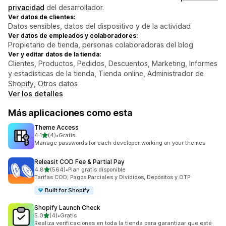
privacidad
del desarrollador.
Ver datos de clientes:
Datos sensibles, datos del dispositivo y de la actividad
Ver datos de empleados y colaboradores:
Propietario de tienda, personas colaboradoras del blog
Ver y editar datos de la tienda:
Clientes, Productos, Pedidos, Descuentos, Marketing, Informes
y estadísticas de la tienda, Tienda online, Administrador de
Shopify, Otros datos
Ver los detalles
Más aplicaciones como esta
Theme Access
de 5 estrellas
4.1
(4)
•
Gratis
4 reseñas en total
Manage passwords for each developer working on your themes
Releasit COD Fee & Partial Pay
de 5 estrellas
4.8
(564)
•
Plan gratis disponible
564 reseñas en total
Tarifas COD, Pagos Parciales y Divididos, Depósitos y OTP
Built for Shopify
Shopify Launch Check
de 5 estrellas
5.0
(4)
•
Gratis
4 reseñas en total
Realiza verificaciones en toda la tienda para garantizar que esté