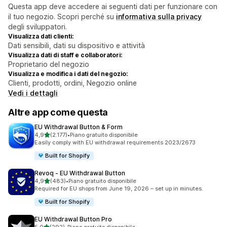
Questa app deve accedere ai seguenti dati per funzionare con
il tuo negozio. Scopri perché su
informativa sulla privacy
degli sviluppatori.
Visualizza dati clienti:
Dati sensibili, dati su dispositivo e attività
Visualizza dati di staff e collaboratori:
Proprietario del negozio
Visualizza e modifica i dati del negozio:
Clienti, prodotti, ordini, Negozio online
Vedi i dettagli
Altre app come questa
EU Withdrawal Button & Form
stelle su 5
4,9
(2.177)
•
Piano gratuito disponibile
2177 recensioni totali
Easily comply with EU withdrawal requirements 2023/2673
Built for Shopify
Revoq ‑ EU Withdrawal Button
stelle su 5
4,9
(483)
•
Piano gratuito disponibile
483 recensioni totali
Required for EU shops from June 19, 2026 – set up in minutes.
Built for Shopify
EU Withdrawal Button Pro
stelle su 5