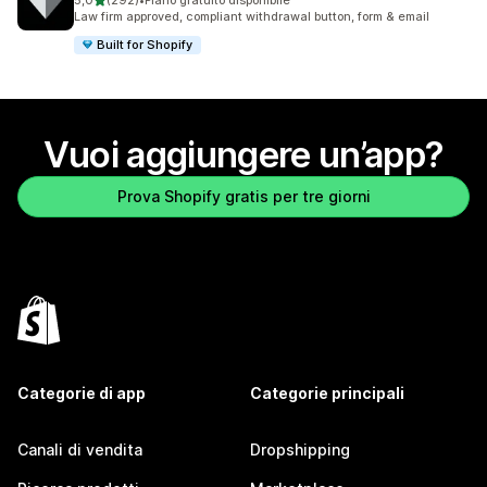
5,0
(292)
•
Piano gratuito disponibile
292 recensioni totali
Law firm approved, compliant withdrawal button, form & email
Built for Shopify
Vuoi aggiungere un’app?
Prova Shopify gratis per tre giorni
Categorie di app
Categorie principali
Canali di vendita
Dropshipping