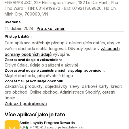
FIREAPPS JSC, 22F Flemington Tower, 182 Le Dai Hanh, Phu
Tho Ward - TIN: 0314919972 - EID: 079211809826, Ho Chi
Minh City, 700000, VN
Uvedena
11. duben 2024 ·
Protokol změn
Přístup k datům
Tato aplikace potřebuje přístup k následujícím datům, aby ve
vašem obchodu mohla fungovat. Důvody zjistíte v
zásadách
ochrany osobních údajů
vývojáře.
Zobrazovat údaje o zákaznících:
Citlivé údaje, údaje o zařízení a aktivitě
Zobrazovat údaje o zaměstnancích a spolupracovnících:
Majitel obchodu, přispěvatelé blogu
Zobrazit a upravit údaje obchodu:
Zákazníci, produkty, objednávky, slevy, dárkové karty, kredit
pro obchod, Online obchod, Administrace Shopify, ostatní
údaje
Zobrazit podrobnosti
Více aplikací jako je tato
Smile: Loyalty Program Rewards
z 5 hvězd
4,9
(4 178)
•
K dispozici je bezplatný plán