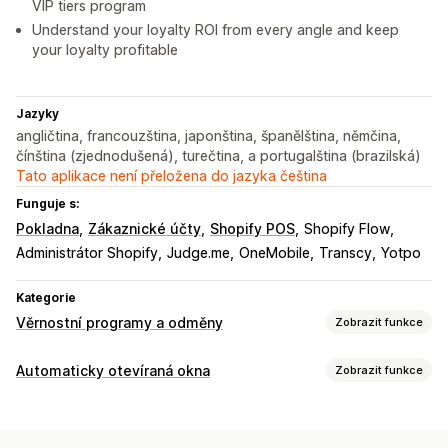
VIP tiers program
Understand your loyalty ROI from every angle and keep
your loyalty profitable
Jazyky
angličtina, francouzština, japonština, španělština, němčina,
čínština (zjednodušená), turečtina, a portugalština (brazilská)
Tato aplikace není přeložena do jazyka čeština
Funguje s:
Pokladna
Zákaznické účty
Shopify POS
Shopify Flow
Administrátor Shopify
Judge.me
OneMobile
Transcy
Yotpo
Kategorie
Věrnostní programy a odměny
Zobrazit funkce
Typy programů
Automaticky otevíraná okna
Zobrazit funkce
Programy odměn
Členství
Úrovně VIP
Referraly
Typy automaticky otevíraných oken
Předplatná
Seznamy přání
Digitální peněženky
Automaticky otevíraná okna pro prodej
Herní programy
Vlastní programy