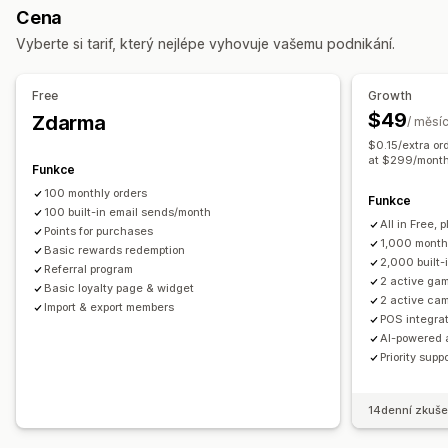
Cena
Automaticky otevíraná okna košíku
Slevy
Odměny
Odměny, které můžete nabízet
Vyberte si tarif, který nejlépe vyhovuje vašemu podnikání.
Roztočit kolo
Nástroje pro odpočet času
Bannery
Body
Slevy
Kupóny
Dárky
Dárkové karty
Oznámení
Hry
Automaticky otevíraná okna pro souhlas
Kredit pro obchod
Odměny POS
Sazby za dopravu
Free
Growth
Vlastní automaticky otevíraná okna
Doprava zdarma
Produkty zdarma
Členské výhody
$49
Zdarma
/ měsí
Správa automaticky otevíraných oken
Odznaky
Vlastní odměny
$0.15/extra or
Nástroj Editor
Šablony
at $299/mont
Funkce
Generování pomocí umělé inteligence
Vlastní kód
Překlad
100 monthly orders
Funkce
Lokalizace
100 built-in email sends/month
Kampaně
Spouštěče a pravidla
Automatizace
All in Free, p
Points for purchases
Segmentace
Vykazování
Analytika
Sledování
1,000 month
Basic rewards redemption
2,000 built-
Referral program
2 active gam
Basic loyalty page & widget
2 active ca
Import & export members
POS integrat
AI-powered 
Priority supp
14denní zkuše