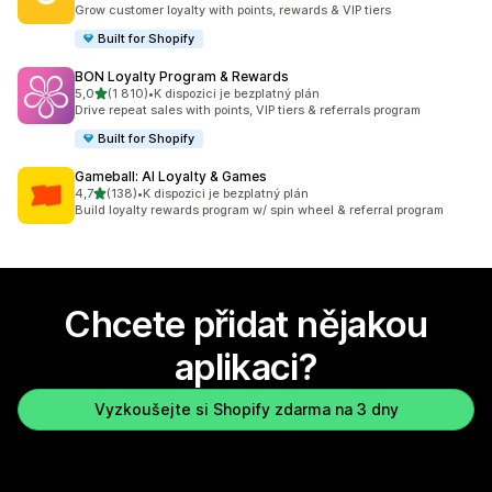
Celkový počet recenzí: 4178
Grow customer loyalty with points, rewards & VIP tiers
Built for Shopify
BON Loyalty Program & Rewards
z 5 hvězd
5,0
(1 810)
•
K dispozici je bezplatný plán
Celkový počet recenzí: 1810
Drive repeat sales with points, VIP tiers & referrals program
Built for Shopify
Gameball: AI Loyalty & Games
z 5 hvězd
4,7
(138)
•
K dispozici je bezplatný plán
Celkový počet recenzí: 138
Build loyalty rewards program w/ spin wheel & referral program
Chcete přidat nějakou
aplikaci?
Vyzkoušejte si Shopify zdarma na 3 dny