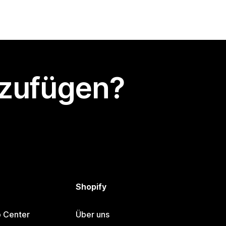
nzufügen?
Shopify
p Center
Über uns