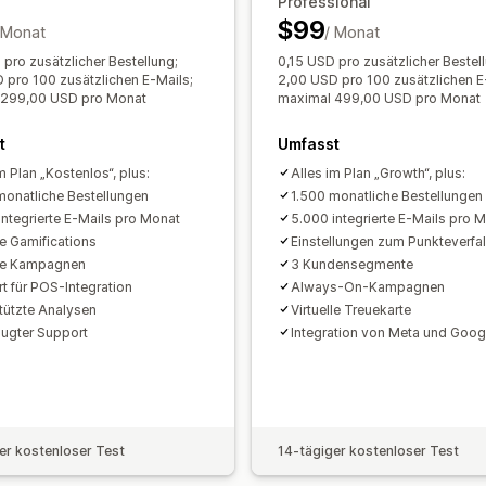
Segmentierung
Berichterstattung
A
Professional
$99
 Monat
/ Monat
 pro zusätzlicher Bestellung;
0,15 USD pro zusätzlicher Bestel
 pro 100 zusätzlichen E-Mails;
2,00 USD pro 100 zusätzlichen E
 299,00 USD pro Monat
maximal 499,00 USD pro Monat
t
Umfasst
m Plan „Kostenlos“, plus:
Alles im Plan „Growth“, plus:
monatliche Bestellungen
1.500 monatliche Bestellungen
integrierte E-Mails pro Monat
5.000 integrierte E-Mails pro 
ve Gamifications
Einstellungen zum Punkteverfal
ve Kampagnen
3 Kundensegmente
t für POS-Integration
Always-On-Kampagnen
tützte Analysen
Virtuelle Treuekarte
ugter Support
Integration von Meta und Goog
er kostenloser Test
14-tägiger kostenloser Test