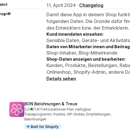
ührt
11. April 2024 ·
Changelog
ugriff
Damit diese App in deinem Shop funktio
folgenden Daten. Die Gründe dafür fin
des Entwicklers bzw. der Entwicklerin.
Kund:innendaten einsehen:
Sensible Daten, Geräte- und Aktivität
Daten von Mitarbeiter:innen und Beitra
Shop-Inhaber, Blog-Mitwirkende
Shop-Daten anzeigen und bearbeiten:
Kunden, Produkte, Bestellungen, Rab
Onlineshop, Shopify-Admin, andere D
Details sehen
BON Belohnungen & Treue
von 5 Sternen
5,0
(1.811)
•
Kostenloser Plan verfügbar
1811 Rezensionen insgesamt
Treueprogramm: Punkte, VIP-Stufen, Empfehlungen,
Belohnungen
Built for Shopify