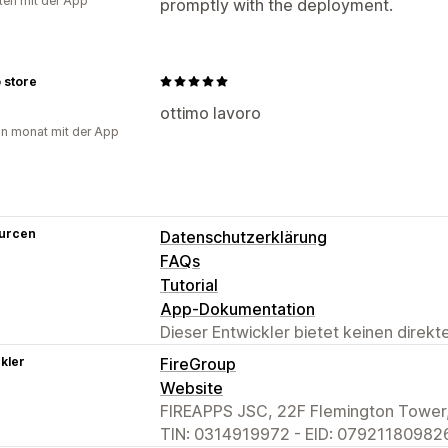
ten mit der App
promptly with the deployment.
 store
ottimo lavoro
in monat mit der App
urcen
Datenschutzerklärung
FAQs
Tutorial
App-Dokumentation
Dieser Entwickler bietet keinen direk
kler
FireGroup
Website
FIREAPPS JSC, 22F Flemington Tower,
TIN: 0314919972 - EID: 079211809826