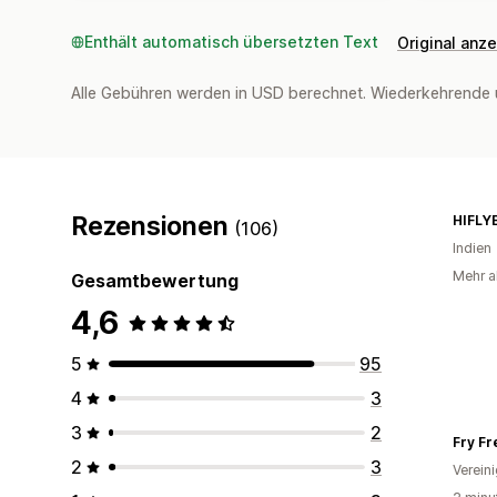
Enthält automatisch übersetzten Text
Original anz
Alle Gebühren werden in USD berechnet. Wiederkehrende 
Rezensionen
HIFLY
(106)
Indien
Mehr al
Gesamtbewertung
4,6
5
95
4
3
3
2
Fry Fr
2
3
Verein