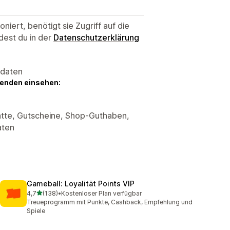
niert, benötigt sie Zugriff auf die
dest du in der
Datenschutzerklärung
sdaten
genden einsehen:
atte, Gutscheine, Shop-Guthaben,
aten
Gameball: Loyalität Points VIP
von 5 Sternen
4,7
(138)
•
Kostenloser Plan verfügbar
138 Rezensionen insgesamt
Treueprogramm mit Punkte, Cashback, Empfehlung und
Spiele