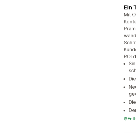
Ein 
Mit O
Konte
Prämi
wande
Schri
Kunde
ROI d
Sin
sc
Di
Ne
ge
Die
Den
Ent