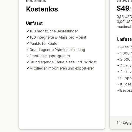
Kostenlos
Growth
$49
Kostenlos
/
0,15 USD
3,00 USD
Umfasst
maximal
100 monatliche Bestellungen
100 integrierte E-Mails pro Monat
Umfass
Punkte für Käufe
Alles i
Grundlegende Prämieneinlösung
1.000 
Empfehlungsprogramm
2.000 
Grundlegende Treue-Seite und -Widget
2 akti
Mitglieder importieren und exportieren
2 akti
Suppor
KI-ges
Bevorz
14-tägig