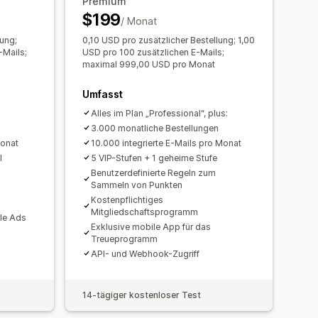
nalysen
Tracking
Premium
$199
/ Monat
lung;
0,10 USD pro zusätzlicher Bestellung; 1,00
-Mails;
USD pro 100 zusätzlichen E-Mails;
maximal 999,00 USD pro Monat
Umfasst
Alles im Plan „Professional“, plus:
3.000 monatliche Bestellungen
Monat
10.000 integrierte E-Mails pro Monat
l
5 VIP-Stufen + 1 geheime Stufe
Benutzerdefinierte Regeln zum
Sammeln von Punkten
Kostenpflichtiges
Mitgliedschaftsprogramm
le Ads
Exklusive mobile App für das
Treueprogramm
API- und Webhook-Zugriff
14-tägiger kostenloser Test