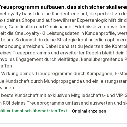
Treueprogramm aufbauen, das sich sicher skaliere
neLoyalty baust du eine Kundentreue auf, die perfekt zu d
xt deines Shops und auf bewährter Expertenlogik hilft dir 
en, Gamification und Omnichannel-Erlebnisse zu entwerfen
lt die OneLoyalty-KI Leistungsdaten in Kundenprofile, wert
tte um. So kannst du deine Strategie kontinuierlich optimier
nbindung erreichen. Dabei behältst du jederzeit die Kontrolle
eines Treueprogramms und erweiterter Regeln bleibt dein 
nvolles Engagement durch vielfältige, kanalübergreifende
haffen
e Wirkung deines Treueprogramms durch Kampagnen, E-Mail
ue Kundschaft durch Mundpropaganda und ein leistungsst
winnen
 beste Kundschaft mit exklusiven Mitgliedschafts- und VI
 ROI deines Treueprogramms umfassend auswerten und siche
hält automatisch übersetzten Text
Original anzeigen