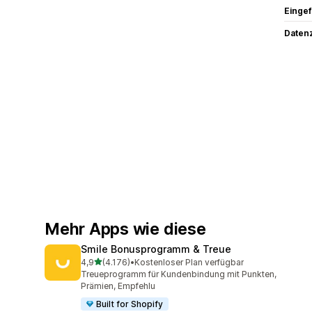
Eingef
Datenz
Mehr Apps wie diese
Smile Bonusprogramm & Treue
von 5 Sternen
4,9
(4.176)
•
Kostenloser Plan verfügbar
4176 Rezensionen insgesamt
Treueprogramm für Kundenbindung mit Punkten,
Prämien, Empfehlu
Built for Shopify