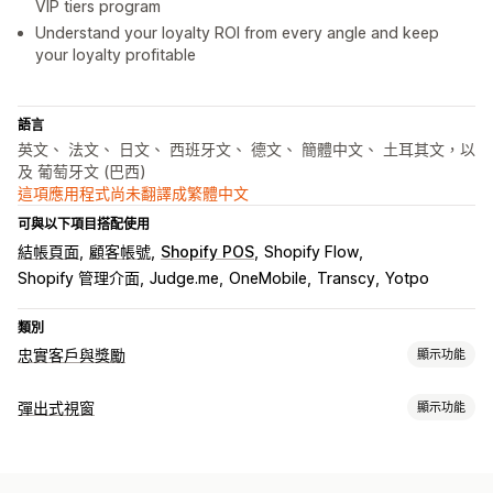
VIP tiers program
Understand your loyalty ROI from every angle and keep
your loyalty profitable
語言
英文、 法文、 日文、 西班牙文、 德文、 簡體中文、 土耳其文，以
及 葡萄牙文 (巴西)
這項應用程式尚未翻譯成繁體中文
可與以下項目搭配使用
結帳頁面
顧客帳號
Shopify POS
Shopify Flow
Shopify 管理介面
Judge.me
OneMobile
Transcy
Yotpo
類別
忠實客戶與獎勵
顯示功能
計畫類型
彈出式視窗
顯示功能
獎勵計畫
會員
VIP 等級
轉介
訂閱
願望清單
電子錢包
彈出式視窗類型
遊戲計畫
自訂計畫
特賣活動彈出式視窗
購物車彈出式視窗
折扣
獎勵
輪盤遊戲