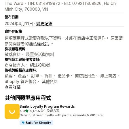
Tho Ward - TIN: 0314919972 - EID: 079211809826, Ho Chi
Minh City, 700000, VN
發布日期
2024年4月11日 ·
變更記錄
資料存取權
這項應用程式需要存取以下資料，才能在商店中正常運作。 原因請
參閱開發者的
隱私權政策
。
檢視顧客資料:
敏感資料、 裝置與活動資料
檢視員工與協作者資料:
商店擁有人、 網誌投稿者
檢視與編輯商店資料:
顧客、 產品、 訂單、 折扣、 禮品卡、 商店抵用金、 線上商店、
Shopify 管理後台、 其他資料
查看詳情
其他同類型應用程式
Smile: Loyalty Program Rewards
滿分 5 顆星
4.9
(4,175)
•
提供免費方案
共有 4175 則評價
Grow customer loyalty with points, rewards & VIP tiers
Built for Shopify