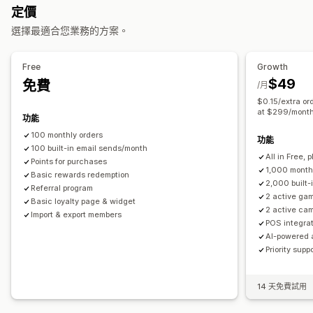
可提供的獎勵
定價
倒數計時器
橫幅
公告
遊戲
同意書彈出式視窗
自訂彈出式視窗
點數
折扣
優惠券
禮品
禮品卡
商店抵用金
POS 獎勵
選擇最適合您業務的方案。
管理彈出式視窗
運費費率
免運費
免費商品
會員福利
徽章
自訂獎勵
編輯工具
範本
AI 生成內容
自訂代碼
翻譯
本地化
行銷活動
Free
Growth
觸發條件與規則
自動化
分群
報告
分析
追蹤
$49
免費
/月
$0.15/extra or
at $299/mont
功能
100 monthly orders
功能
100 built-in email sends/month
All in Free, p
Points for purchases
1,000 month
Basic rewards redemption
2,000 built-
Referral program
2 active gam
Basic loyalty page & widget
2 active ca
Import & export members
POS integrat
AI-powered 
Priority supp
14 天免費試用