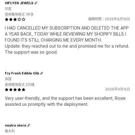
HIFLYER JEWELS
印度
使用應用程式 1年多
編輯時間：2026年6月16日
I HAD CANCELLED MY SUBSCRIPTION AND DELETED THE APP
A YEAR BACK, TODAY WHILE REVIEWING MY SHOPIFY BILLS I
FOUND ITS STILL CHARGING ME EVERY MONTH.
Update: they reached out to me and promised me for a refund.
The support was so good.
Fry Fresh Edible Oils
英國
使用應用程式 2分鐘
2026年4月15日
Very user-friendly, and the support has been excellent, Rosie
assisted us promptly with the deployment.
nostro store
義大利