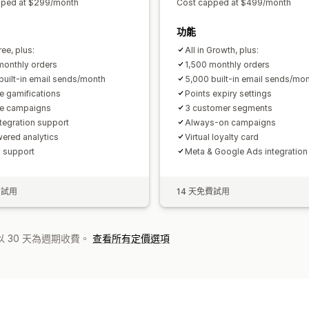
pped at $299/month
Cost capped at $499/month
功能
ree, plus:
All in Growth, plus:
monthly orders
1,500 monthly orders
built-in email sends/month
5,000 built-in email sends/mo
ve gamifications
Points expiry settings
ve campaigns
3 customer segments
tegration support
Always-on campaigns
ered analytics
Virtual loyalty card
y support
Meta & Google Ads integration
費試用
14 天免費試用
 30 天為週期收費。
查看所有定價選項