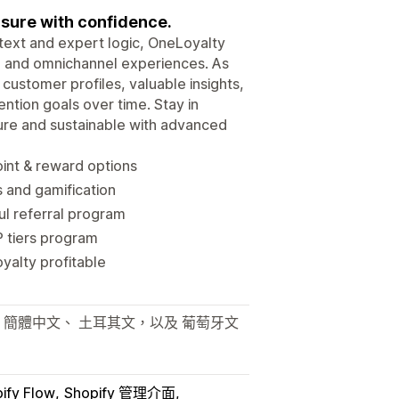
asure with confidence.
ntext and expert logic, OneLoyalty
n, and omnichannel experiences. As
customer profiles, valuable insights,
ntion goals over time. Stay in
ure and sustainable with advanced
int & reward options
 and gamification
l referral program
 tiers program
yalty profitable
、 簡體中文、 土耳其文，以及 葡萄牙文
ify Flow
Shopify 管理介面