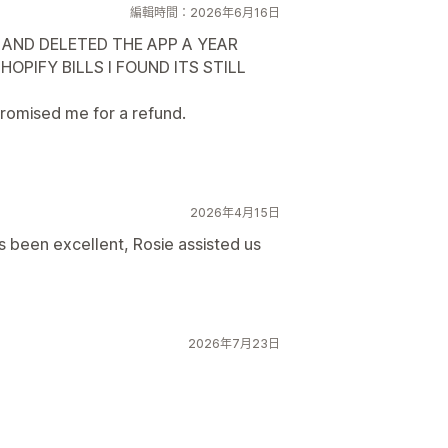
編輯時間：2026年6月16日
 AND DELETED THE APP A YEAR
OPIFY BILLS I FOUND ITS STILL
romised me for a refund.
2026年4月15日
s been excellent, Rosie assisted us
2026年7月23日