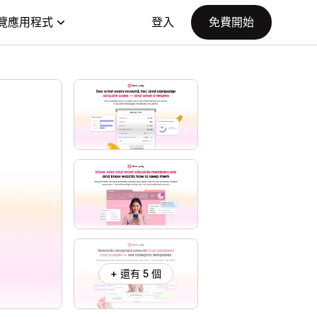
覽應用程式
登入
免費開始
+ 還有 5 個