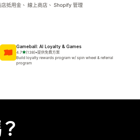
店抵用金、 線上商店、 Shopify 管理
Gameball: AI Loyalty & Games
滿分 5 顆星
4.7
(138)
•
提供免費方案
共有 138 則評價
Build loyalty rewards program w/ spin wheel & referral
program
嗎？