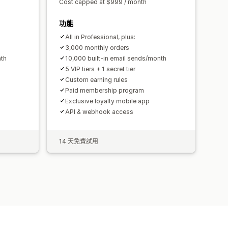
Cost capped at $999 / month
功能
All in Professional, plus:
3,000 monthly orders
nth
10,000 built-in email sends/month
5 VIP tiers + 1 secret tier
Custom earning rules
Paid membership program
Exclusive loyalty mobile app
API & webhook access
14 天免費試用