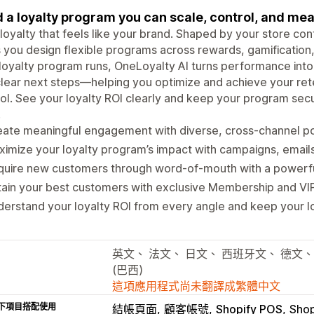
d a loyalty program you can scale, control, and me
 loyalty that feels like your brand. Shaped by your store co
 you design flexible programs across rewards, gamificatio
loyalty program runs, OneLoyalty AI turns performance into 
lear next steps—helping you optimize and achieve your rete
ol. See your loyalty ROI clearly and keep your program sec
.
ate meaningful engagement with diverse, cross-channel po
imize your loyalty program’s impact with campaigns, emails
quire new customers through word-of-mouth with a powerfu
ain your best customers with exclusive Membership and VIP
erstand your loyalty ROI from every angle and keep your lo
英文、 法文、 日文、 西班牙文、 德文
(巴西)
這項應用程式尚未翻譯成繁體中文
下項目搭配使用
結帳頁面
顧客帳號
Shopify POS
Shop