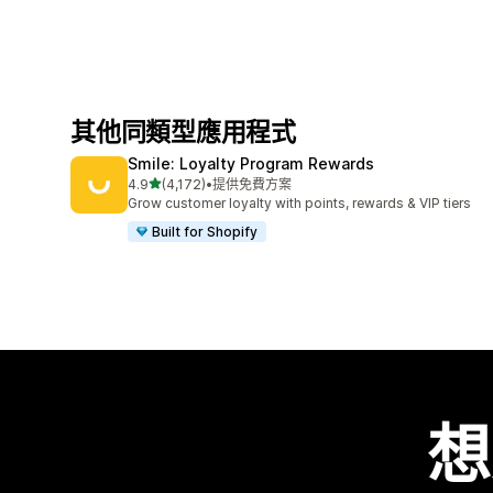
其他同類型應用程式
Smile: Loyalty Program Rewards
滿分 5 顆星
4.9
(4,172)
•
提供免費方案
共有 4172 則評價
Grow customer loyalty with points, rewards & VIP tiers
Built for Shopify
想