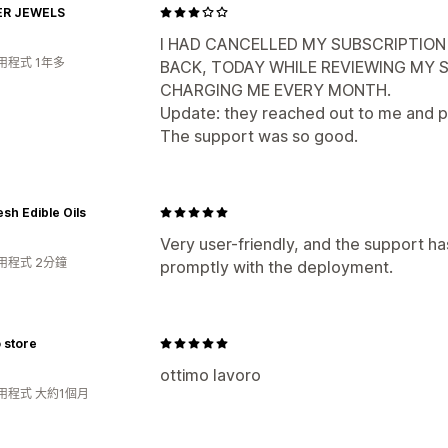
ER JEWELS
I HAD CANCELLED MY SUBSCRIPTION
用程式 1年多
BACK, TODAY WHILE REVIEWING MY SH
CHARGING ME EVERY MONTH.
Update: they reached out to me and p
The support was so good.
esh Edible Oils
Very user-friendly, and the support ha
用程式 2分鐘
promptly with the deployment.
 store
ottimo lavoro
用程式 大約1個月