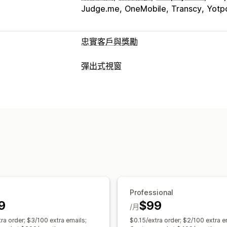
Judge.me
OneMobile
Transcy
Yotp
忠實客戶與獎勵
計畫類型
彈出式視窗
獎勵計畫
會員
VIP 等級
轉介
訂閱
願
彈出式視窗類型
可提供的獎勵
特賣活動彈出式視窗
購物車彈出式視窗
點數
折扣
優惠券
禮品
禮品卡
商店
橫幅
公告
遊戲
同意書彈出式視窗
自
免費商品
會員福利
徽章
自訂獎勵
管理彈出式視窗
編輯工具
範本
AI 生成內容
自訂代碼
觸發條件與規則
自動化
分群
報告
分
Professional
9
$99
/月
ra order; $3/100 extra emails;
$0.15/extra order; $2/100 extra e