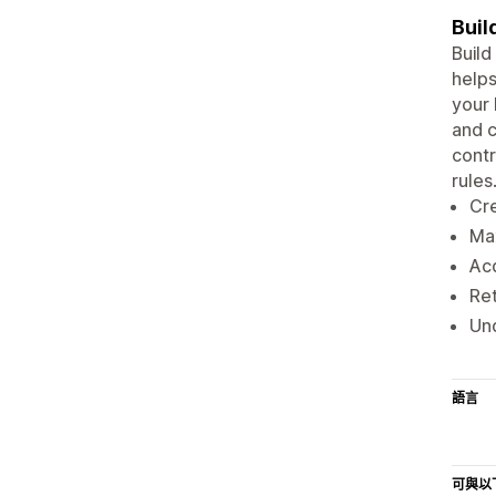
Buil
Build
helps
your 
and c
contr
rules
Cre
Max
Ac
Ret
Und
語言
可與以