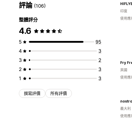
評論
HIFLY
(106)
印度
使用應
整體評分
4.6
5
95
4
3
3
2
Fry Fr
2
3
英國
使用應
1
3
撰寫評價
所有評價
nostro
義大利
使用應