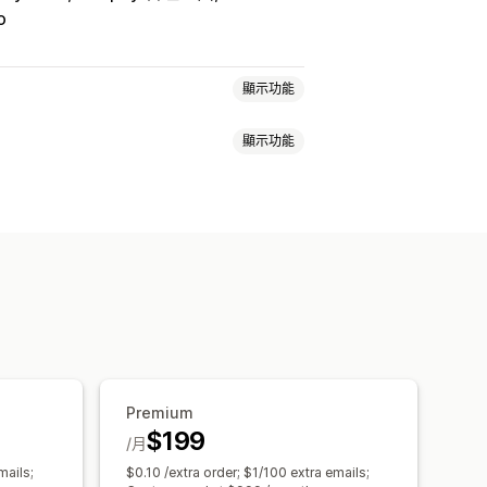
o
顯示功能
顯示功能
望清單
電子錢包
遊戲計畫
自訂計畫
折扣
獎勵
輪盤遊戲
倒數計時器
抵用金
POS 獎勵
運費費率
免運費
訂彈出式視窗
翻譯
本地化
行銷活動
析
追蹤
Premium
$199
/月
mails;
$0.10 /extra order; $1/100 extra emails;