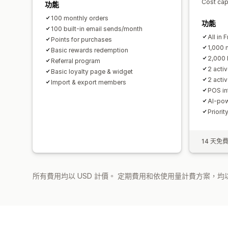
Cost ca
功能
100 monthly orders
功能
100 built-in email sends/month
All in F
Points for purchases
1,000 
Basic rewards redemption
2,000 
Referral program
2 acti
Basic loyalty page & widget
2 acti
Import & export members
POS in
AI-pow
Priorit
14 天免
所有費用均以 USD 計價。 定期費用和依使用量計費方案，均以