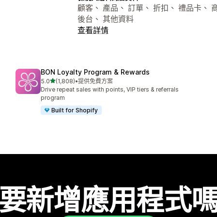
顧客、 產品、 訂單、 折扣、 禮品卡、 商
後台、 其他資料
查看詳情
BON Loyalty Program & Rewards
滿分 5 顆星
5.0
(1,808)
•
提供免費方案
共有 1808 則評價
Drive repeat sales with points, VIP tiers & referrals
program
Built for Shopify
要新增應用程式