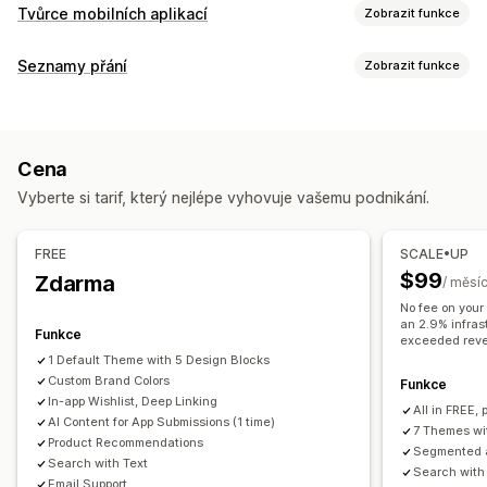
Tvůrce mobilních aplikací
Zobrazit funkce
Přizpůsobení
Seznamy přání
Zobrazit funkce
Návrh aplikace
Bannery
Domovská stránka
Přihlášení
Typy seznamů
Stránka košíku
Stránky produktů
Šablony
Online registr
Veřejný seznam přání
Oblíbené
Přetahovací editor
Kolekce
Více měn
Více jazyků
Cena
Uložení na později
Seznam přání hostů
Náhled v reálném čase
Synchronizace v reálném čase
Vyberte si tarif, který nejlépe vyhovuje vašemu podnikání.
Správa seznamů
Push notifikace
Sdílení na sociálních sítích
Sdílení odkazů
Panel
Opuštěný košík
Automatické notifikace
FREE
SCALE•UP
Import a export
Přidat do košíku
Analytika konverzí
Opětovné naskladnění
Personalizované
Propagační akce
$99
Zdarma
/ měsí
Multimédia
Naplánované
Segmenty
Vlastní notifikace
No fee on your
Přizpůsobení
an 2.9% infras
Funkce
Vlastní prosazování značky
Vlastní rozvržení
Vlastní ikony
exceeded rev
1 Default Theme with 5 Design Blocks
Více jazyků
E-mailové šablony
Custom Brand Colors
Funkce
Upozornění týkající se nákupu
Upozornění týkající se ceny
In-app Wishlist, Deep Linking
All in FREE, 
Upozornění týkající se skladových zásob
AI Content for App Submissions (1 time)
7 Themes wi
Product Recommendations
Segmented a
Search with Text
Search with
Email Support