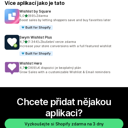
Více aplikací jako je tato
Wishlist by Square
z 5 hvězd
5,0
(89)
•
Zdarma
Celkový počet recenzí: 89
Boost sales by letting shoppers save and buy favorites later
Built for Shopify
Swym Wishlist Plus
z 5 hvězd
4,7
(1 344)
•
Zkušební verze zdarma
Celkový počet recenzí: 1344
Increase your store conversions with a full featured wishlist
Built for Shopify
Wishlist Hero
z 5 hvězd
4,7
(369)
•
K dispozici je bezplatný plán
Celkový počet recenzí: 369
Grow Sales with a customizable Wishlist & Email reminders
Chcete přidat nějakou
aplikaci?
Vyzkoušejte si Shopify zdarma na 3 dny