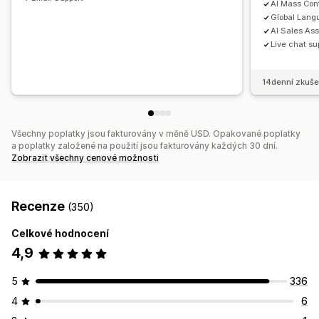
AI Mass Cont
Global Lang
AI Sales As
Live chat su
14denní zkuše
Všechny poplatky jsou fakturovány v měně USD. Opakované poplatky
a poplatky založené na použití jsou fakturovány každých 30 dní.
Zobrazit všechny cenové možnosti
Recenze
(350)
Celkové hodnocení
4,9
5
336
4
6