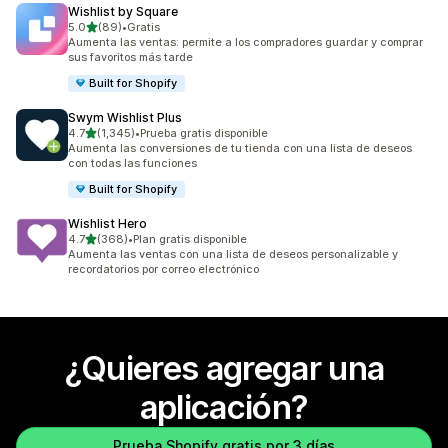
Wishlist by Square
de 5 estrellas
5.0
(89)
•
Gratis
89 reseñas en total
Aumenta las ventas: permite a los compradores guardar y comprar
sus favoritos más tarde
Built for Shopify
Swym Wishlist Plus
de 5 estrellas
4.7
(1,345)
•
Prueba gratis disponible
1345 reseñas en total
Aumenta las conversiones de tu tienda con una lista de deseos
con todas las funciones
Built for Shopify
Wishlist Hero
de 5 estrellas
4.7
(368)
•
Plan gratis disponible
368 reseñas en total
Aumenta las ventas con una lista de deseos personalizable y
recordatorios por correo electrónico
¿Quieres agregar una
aplicación?
Prueba Shopify gratis por 3 días