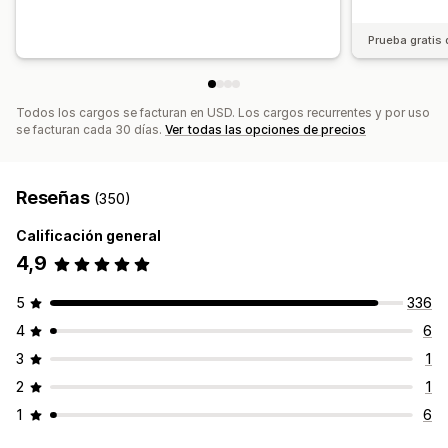
Prueba gratis 
Todos los cargos se facturan en USD. Los cargos recurrentes y por uso
se facturan cada 30 días.
Ver todas las opciones de precios
Reseñas
(350)
Calificación general
4,9
5
336
4
6
3
1
2
1
1
6