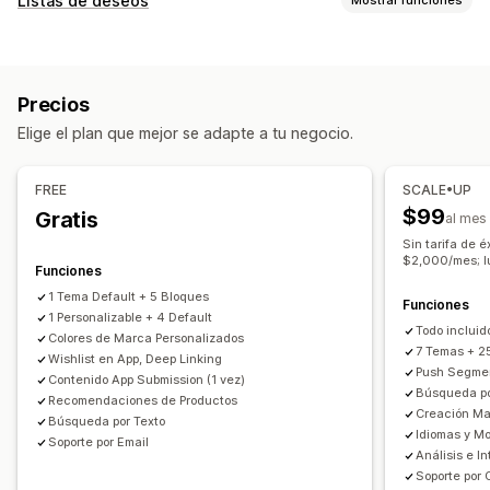
Listas de deseos
Diseño de aplicación
Banners
Página de inicio
Tipos de listas
Iniciar sesión
Página del carrito
Páginas de producto
Registro online
Lista de deseos pública
Favoritos
Plantillas
Editor de arrastrar y soltar
Colecciones
Precios
Guardar para después
Lista de deseos del invitado
Múltiples monedas
Múltiples idiomas
Elige el plan que mejor se adapte a tu negocio.
Vista previa en tiempo real
Sincronización en tiempo real
Gestión de listas
Compartir en redes sociales
Compartir enlaces
Notificaciones automáticas
FREE
SCALE•UP
Panel de control
Importar y exportar
Agregar al carrito
Carrito abandonado
Notificaciones automáticas
$99
Gratis
al mes
Estadísticas de conversión
Disponibilidad de existencias
Con personalización
Sin tarifa de 
$2,000/mes; l
Promociones
Elemento multimedia enriquecido
Funciones
Personalización
En programa
Segmentos
Notificaciones personalizadas
1 Tema Default + 5 Bloques
Promoción de marca personalizada
Funciones
1 Personalizable + 4 Default
Diseños personalizados
Íconos personalizados
Todo incluid
Colores de Marca Personalizados
7 Temas + 2
Múltiples idiomas
Wishlist en App, Deep Linking
Plantillas de correo electrónico
Push Segme
Contenido App Submission (1 vez)
Alertas de compra
Alertas de precios
Búsqueda po
Recomendaciones de Productos
Creación Ma
Alertas de existencias
Búsqueda por Texto
Idiomas y M
Soporte por Email
Análisis e I
Soporte por 