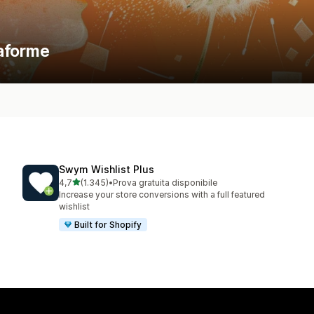
taforme
Swym Wishlist Plus
stelle su 5
4,7
(1.345)
•
Prova gratuita disponibile
1345 recensioni totali
Increase your store conversions with a full featured
wishlist
Built for Shopify