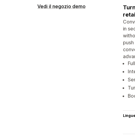
Vedi il negozio demo
Turn
reta
Conve
in se
witho
push 
conve
adva
Ful
Int
Sen
Tur
Boo
Lingu