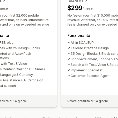
•UP
BRAND•UP
Personalizzazione
$299
mese
/mese
Branding personalizzato
Layout pers
n your first $2,000 mobile
No fee on your first $10,000 mob
Multilingua
Modelli per email
Avvisi 
After that, an 2.9% infrastructure
revenue. After that, an 1.9% infras
harged only on exceeded revenue
fee is charged only on exceeded
Avvisi scorte
alità
Funzionalità
FREE, plus
All in SCALEUP
es with 25 Design Blocks
Tailored Interface Design
nted and Auto-Push
35 Design Blocks & Block sche
ations
Shoppertainment, Shoppable 
 with Text & Voice
Search with Text, Voice & Barc
s Content Creation (50 times)
Implement Specialist
 Language & Currency
Customer Success Agent
es Assistance & AI Campaign
hat support
tuita di 14 giorni
Prova gratuita di 14 giorni