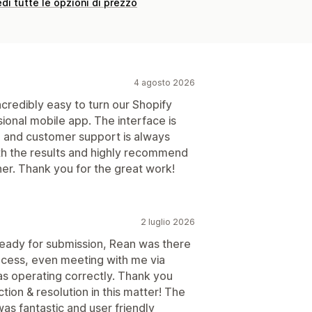
di tutte le opzioni di prezzo
4 agosto 2026
credibly easy to turn our Shopify
ssional mobile app. The interface is
le, and customer support is always
ith the results and highly recommend
er. Thank you for the great work!
2 luglio 2026
ready for submission, Rean was there
ocess, even meeting with me via
s operating correctly. Thank you
ion & resolution in this matter! The
s fantastic and user friendly