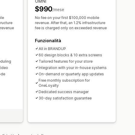
OMNI
$990
/mese
onalizzati
Icone personalizzate
ile
No fee on your first $100,000 mobile
sugli acquisti
Avvisi sui prezzi
tructure
revenue. After that, an 1.2% infrastructure
 revenue
fee is charged only on exceeded revenue
Funzionalità
All in BRANDUP
60 design blocks & 10 extra screens
duling
Tailored features for your store
Video
Integration with your in-house systems
ode
On-demand or quarterly app updates
Free monthly subscription for
OneLoyalty
Dedicated success manager
30-day satisfaction guarantee