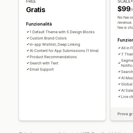
FREE
SCALE
$99
Gratis
/
No fee o
revenue. 
Funzionalità
fee is c
1 Default Theme with 5 Design Blocks
Custom Brand Colors
Funzion
In-app Wishlist, Deep Linking
All in 
AI Content for App Submissions (1 time)
7 Them
Product Recommendations
Segme
Search with Text
Notific
Email Support
Search
AI Mas
Global
AI Sal
Live c
Prova gra