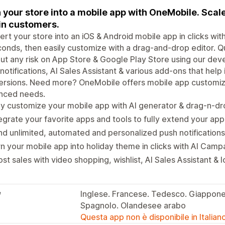
 your store into a mobile app with OneMobile. Scal
in customers.
rt your store into an iOS & Android mobile app in clicks wi
conds, then easily customize with a drag-and-drop editor. Q
ut any risk on App Store & Google Play Store using our de
notifications, AI Sales Assistant & various add-ons that hel
rsions. Need more? OneMobile offers mobile app customizat
nced needs.
ly customize your mobile app with AI generator & drag-n-dr
egrate your favorite apps and tools to fully extend your app'
d unlimited, automated and personalized push notification
n your mobile app into holiday theme in clicks with AI Camp
st sales with video shopping, wishlist, AI Sales Assistant &
e
Inglese. Francese. Tedesco. Giappone
Spagnolo. Olandesee arabo
Questa app non è disponibile in Italian