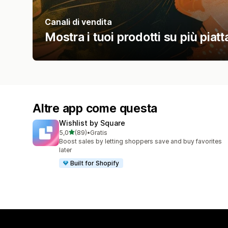
Canali di vendita
Mostra i tuoi prodotti su più piat
Altre app come questa
Wishlist by Square
stelle su 5
5,0
(89)
•
Gratis
89 recensioni totali
Boost sales by letting shoppers save and buy favorites
later
Built for Shopify