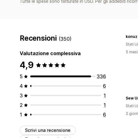
Tutte le spese sono fatturate in USD. Per gli addebiti ricorre
Recensioni
konuz
(350)
Stati Un
5 mesi 
Valutazione complessiva
4,9
5
336
4
6
3
1
Sew U
2
1
Stati Un
2 giorn
1
6
Scrivi una recensione