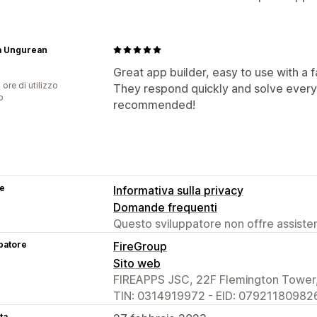
a Ungurean
Great app builder, easy to use with a f
 ore di utilizzo
They respond quickly and solve every 
p
recommended!
se
Informativa sulla privacy
Domande frequenti
Questo sviluppatore non offre assistenz
patore
FireGroup
Sito web
FIREAPPS JSC, 22F Flemington Tower,
TIN: 0314919972 - EID: 079211809826
ta