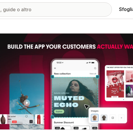
Sfogli
ria immagini in evidenza