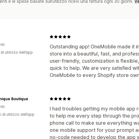
nti e le spese basate sull’utilizzo ricevi una fattura ogni 30 giorni.
Ve
iti
Outstanding app! OneMobile made it in
di utilizzo dell’app
store into a beautiful, fast, and profe
user-friendly, customization is flexib
quick to help. We are very satisfied w
OneMobile to every Shopify store own
nique Boutique
iti
I had troubles getting my mobile app 
i di utilizzo dell’app
to help me every step through the pr
phone call to make sure everything wa
one mobile support for your prompt act
no-code needed to develop the app wa