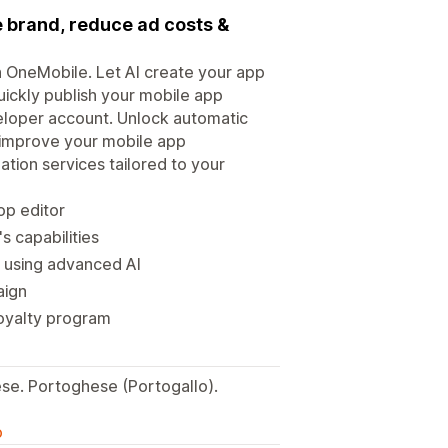
e brand, reduce ad costs &
th OneMobile. Let AI create your app
uickly publish your mobile app
veloper account. Unlock automatic
p improve your mobile app
ion services tailored to your
op editor
s capabilities
s using advanced AI
aign
 loyalty program
se. Portoghese (Portogallo).
o