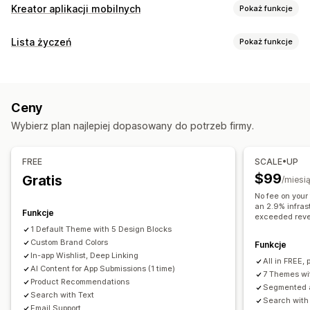
Kreator aplikacji mobilnych
Pokaż funkcje
Dostosowanie
Lista życzeń
Pokaż funkcje
Projekt aplikacji
Banery
Strona główna
Login
Typy list
Strona koszyka
Strony produktu
Wzorce
Rejestr online
Publiczna lista życzeń
Ulubione
Edytor „przeciągnij i upuść”
Kolekcje
Wiele walut
Ceny
Zapisywanie na później
Lista życzeń gościa
Wielojęzyczne
Podgląd w czasie rzeczywistym
Wybierz plan najlepiej dopasowany do potrzeb firmy.
Synchronizacja w czasie rzeczywistym
Zarządzanie listą
Udostępnianie w mediach społecznościowych
Powiadomienia push
FREE
SCALE•UP
Udostępnianie linków
Pulpit
Import i eksport
Porzucony koszyk
Powiadomienia automatyczne
$99
Gratis
/miesi
Dodaj do koszyka
Analiza konwersji
Ponowna dostępność produktu
Personalizacja
Promocje
No fee on your
an 2.9% infras
Multimedia
Zaplanowana
Segmenty
Funkcje
Dostosowanie
exceeded rev
Niestandardowe powiadomienia
1 Default Theme with 5 Design Blocks
Niestandardowy branding
Układy niestandardowe
Custom Brand Colors
Funkcje
Ikony niestandardowe
Wielojęzyczne
Szablony e-maili
In-app Wishlist, Deep Linking
All in FREE, 
Alerty o zakupie
AI Content for App Submissions (1 time)
Powiadomienia o cenie
7 Themes wi
Product Recommendations
Powiadomienia o dostępności produktu
Segmented a
Search with Text
Search with
Email Support