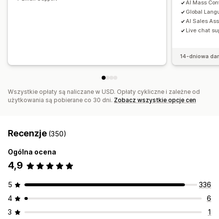
AI Mass Cont
Global Lang
AI Sales As
Live chat su
14-dniowa da
Wszystkie opłaty są naliczane w USD. Opłaty cykliczne i zależne od
użytkowania są pobierane co 30 dni.
Zobacz wszystkie opcje cen
Recenzje
(350)
Ogólna ocena
4,9
5
336
4
6
3
1