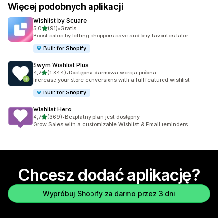
Więcej podobnych aplikacji
Wishlist by Square
na 5 gwiazdek
5,0
(91)
•
Gratis
Łączna liczba recenzji: 91
Boost sales by letting shoppers save and buy favorites later
Built for Shopify
Swym Wishlist Plus
na 5 gwiazdek
4,7
(1 344)
•
Dostępna darmowa wersja próbna
Łączna liczba recenzji: 1344
Increase your store conversions with a full featured wishlist
Built for Shopify
Wishlist Hero
na 5 gwiazdek
4,7
(369)
•
Bezpłatny plan jest dostępny
Łączna liczba recenzji: 369
Grow Sales with a customizable Wishlist & Email reminders
Chcesz dodać aplikację?
Wypróbuj Shopify za darmo przez 3 dni