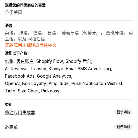
深受您的同类商店的喜爱
位于美国
语言
英语， 法语， 德语， 日语， 葡萄牙语（葡萄牙）， 西班牙语， 荷
兰语，以及 阿拉伯语
这款应用未翻译成简体中文
适配以下产品：
结账
客户账户
Shopify Flow
Shopify 后台
Ali Reviews, Transcy, Klaviyo
Email SMS Advertising
Facebook Ads, Google Analytics
OpenAI, Bon Loyalty, Amplitude
Push Notification Wishlist
Tidio, Size Chart, Pickeasy
类别
移动应用生成器
显示功能
自定义
心愿单
显示功能
应用设计
横幅
主页
登录
购物车页面
产品页面
模板