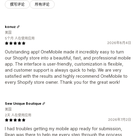
撰写评论
所有评论
konuz
美国
5个月 人在使用应用
2026年8月4日
Outstanding app! OneMobile made it incredibly easy to turn
our Shopify store into a beautiful, fast, and professional mobile
app. The interface is user-friendly, customization is flexible,
and customer support is always quick to help. We are very
satisfied with the results and highly recommend OneMobile to
every Shopify store owner. Thank you for the great work!
Sew Unique Boutique
美国
2天 人在使用应用
2026年7月2日
I had troubles getting my mobile app ready for submission,
Rean was there to help me every step through the process,