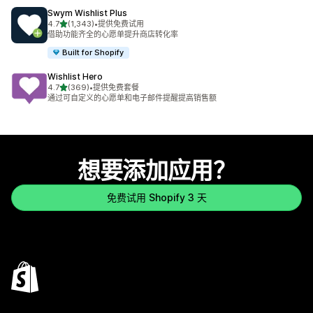
Swym Wishlist Plus
星（满分 5 星）
4.7
(1,343)
•
提供免费试用
总共 1343 条评论
借助功能齐全的心愿单提升商店转化率
Built for Shopify
Wishlist Hero
星（满分 5 星）
4.7
(369)
•
提供免费套餐
总共 369 条评论
通过可自定义的心愿单和电子邮件提醒提高销售额
想要添加应用？
免费试用 Shopify 3 天