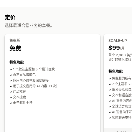
列表类型
拖放式编辑器
产品系列
多币种
多语言
实时预览
实时同步
在线注册
公共心愿单
最爱
保存备用
宾客心愿单
推送通知
定价
列表管理
弃购
自动通知
产品到货
个性化
促销
富媒体
预定
细分
选择最适合您业务的套餐。
社交分享
分享链接
控制面板
导入和导出
添加到购物车
自定义通知
转化分析
免费版
SCALE•UP
$99
免费
自定义
/月
首个 2,000
自定义品牌营销
自定义布局
自定义图标
多语言
电子邮件模板
部分的收入收取 
特色功能
购买提醒
价格提醒
库存提醒
1 个默认主题和 5 个设计区块
特色功能
自定义品牌颜色
免费版的所有
应用内心愿单和深度链接
7 个主题和 
用于提交应用的 AI 内容（1 次）
细分受众和自
产品推荐
文本和语音搜
文本搜索
AI 批量内容
电子邮件支持
全球语言和货
AI 销售助手和
实时聊天支持