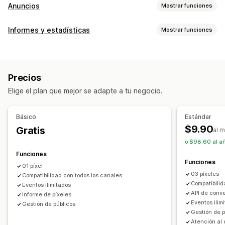
Anuncios
Mostrar funciones
Segmentación
Informes y estadísticas
Mostrar funciones
Públicos personalizados
Basado en eventos
Comportamiento de los clientes
Comportamiento
Retargeting
Seguimiento en tiempo real
Seguimiento de actividad
Gestión de campañas
Precios
Seguimiento de eventos
Visitas de páginas
Redes sociales
Sitio web
Gestión de píxeles
Elige el plan que mejor se adapte a tu negocio.
IP de visitante
Informes y estadísticas de rendimiento
Marketing y ventas
Básico
Estándar
Seguimiento del rendimiento
Métricas de interacción
ROAS
Seguimiento de compra
Seguimiento de UTM
$9.90
Gratis
al 
Seguimiento de conversión
Atribución UTM
Seguimiento con píxel
o $98.60 al añ
Funciones
Imágenes e informes
Funciones
01 píxel
Panel de control de informes y estadísticas
03 píxeles
Compatibilidad con todos los canales
Cumplimiento con RGPD
Compatibilid
Eventos ilimitados
API de conve
Informe de píxeles
Eventos ilim
Gestión de públicos
Gestión de p
Atención al 