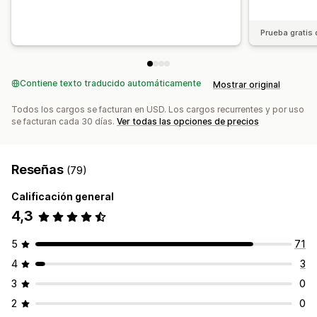
Prueba gratis 
Contiene texto traducido automáticamente
Mostrar original
Todos los cargos se facturan en USD. Los cargos recurrentes y por uso
se facturan cada 30 días.
Ver todas las opciones de precios
Reseñas
(79)
Calificación general
4,3
5
71
4
3
3
0
2
0