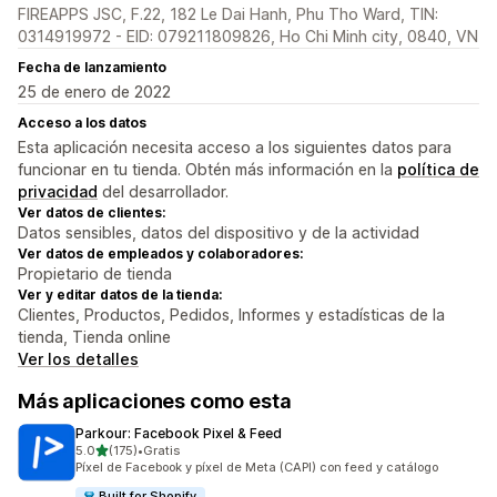
FIREAPPS JSC, F.22, 182 Le Dai Hanh, Phu Tho Ward, TIN:
0314919972 - EID: 079211809826, Ho Chi Minh city, 0840, VN
Fecha de lanzamiento
25 de enero de 2022
Acceso a los datos
Esta aplicación necesita acceso a los siguientes datos para
funcionar en tu tienda. Obtén más información en la
política de
privacidad
del desarrollador.
Ver datos de clientes:
Datos sensibles, datos del dispositivo y de la actividad
Ver datos de empleados y colaboradores:
Propietario de tienda
Ver y editar datos de la tienda:
Clientes, Productos, Pedidos, Informes y estadísticas de la
tienda, Tienda online
Ver los detalles
Más aplicaciones como esta
Parkour: Facebook Pixel & Feed
de 5 estrellas
5.0
(175)
•
Gratis
175 reseñas en total
Píxel de Facebook y píxel de Meta (CAPI) con feed y catálogo
Built for Shopify