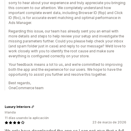
sorry to hear about your experience and truly appreciate you bringing
this concern to our attention. We completely understand how
important complete event data, including Browser ID (fbp) and Click
ID (fbc), is for accurate event matching and optimal performance in
Ads Manager.
Regarding this issue, our team has already sent you an email with
more details and steps to help review your setup and investigate the
missing parameters further. Could you please help check your inbox
(and spam folder just in case) and reply to our message? We’d love to
work closely with you to identify the root cause and make sure
everything is configured correctly on your store.
Your feedback means a lot to us, and we’re committed to improving
both the app and the experience for our users. We hope to have the
opportunity to assist you further and resolve this together.
Best regards,
OneCommerce team
Luxury Interiors
Irlanda
11 días usando la aplicación
23 de marzo de 2026
We only have downloaded the app so I can not give that a full