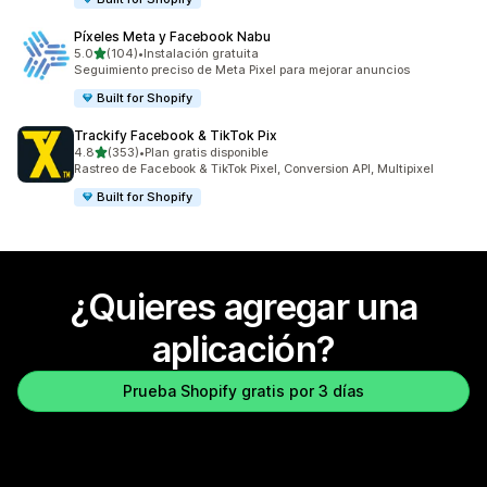
Píxeles Meta y Facebook Nabu
de 5 estrellas
5.0
(104)
•
Instalación gratuita
104 reseñas en total
Seguimiento preciso de Meta Pixel para mejorar anuncios
Built for Shopify
Trackify Facebook & TikTok Pix
de 5 estrellas
4.8
(353)
•
Plan gratis disponible
353 reseñas en total
Rastreo de Facebook & TikTok Pixel, Conversion API, Multipixel
Built for Shopify
¿Quieres agregar una
aplicación?
Prueba Shopify gratis por 3 días