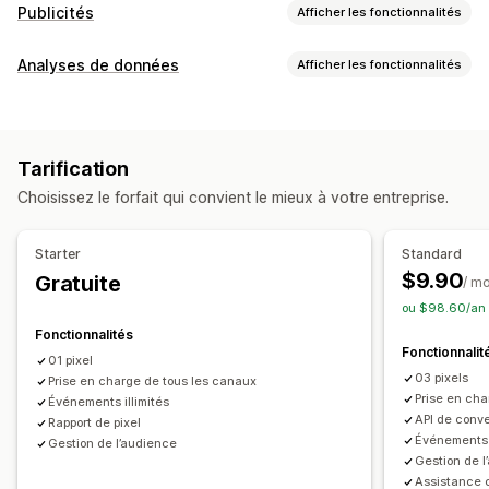
Publicités
Afficher les fonctionnalités
Ciblage
Analyses de données
Afficher les fonctionnalités
Audiences personnalisées
En fonction de l’événement
Comportement du client
Comportement
Reciblage
Suivi en temps réel
Suivi de l’activité
Gestion de campagnes
Tarification
Suivi de l’événement
Pages vues
Adresse IP du visiteur
Médias sociaux
Site web
Gestion des pixels
Choisissez le forfait qui convient le mieux à votre entreprise.
Marketing et ventes
Analyses de performance
Retour sur investissement publicitaire (ROAS)
Starter
Standard
Suivi des performances
Indicateurs d’engagement
Suivi des achats
Suivi UTM
Suivi de pixel
$9.90
Gratuite
/ m
Suivi des conversions
Attribution UTM
ou $98.60/an 
Supports visuels et rapports
Fonctionnalités
Tableau de bord des analyses de données
Fonctionnalit
01 pixel
Conformité au RGPD
03 pixels
Prise en charge de tous les canaux
Prise en cha
Événements illimités
API de conve
Rapport de pixel
Événements i
Gestion de l’audience
Gestion de l
Assistance c