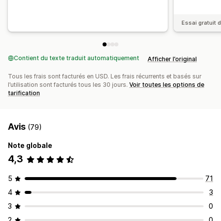
Essai gratuit d
Contient du texte traduit automatiquement
Afficher l’original
Tous les frais sont facturés en USD. Les frais récurrents et basés sur
l’utilisation sont facturés tous les 30 jours.
Voir toutes les options de
tarification
Avis
(79)
Note globale
4,3
5
71
4
3
3
0
2
0