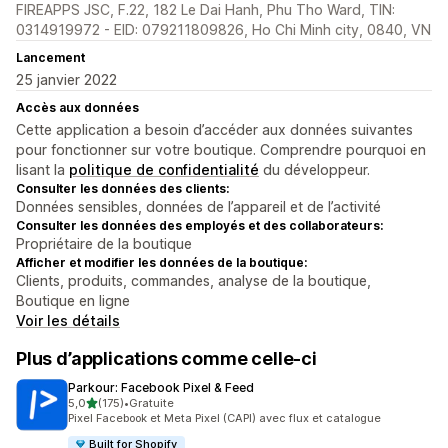
FIREAPPS JSC, F.22, 182 Le Dai Hanh, Phu Tho Ward, TIN:
0314919972 - EID: 079211809826, Ho Chi Minh city, 0840, VN
Lancement
25 janvier 2022
Accès aux données
Cette application a besoin d’accéder aux données suivantes
pour fonctionner sur votre boutique. Comprendre pourquoi en
lisant la
politique de confidentialité
du développeur.
Consulter les données des clients:
Données sensibles, données de l’appareil et de l’activité
Consulter les données des employés et des collaborateurs:
Propriétaire de la boutique
Afficher et modifier les données de la boutique:
Clients, produits, commandes, analyse de la boutique,
Boutique en ligne
Voir les détails
Plus d’applications comme celle-ci
Parkour: Facebook Pixel & Feed
étoile(s) sur 5
5,0
(175)
•
Gratuite
175 avis au total
Pixel Facebook et Meta Pixel (CAPI) avec flux et catalogue
Built for Shopify