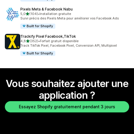
Pixels Meta & Facebook Nabu
étoile(s) sur 5
5,0
(104)
•
Installation gratuite
104 avis au total
Suivi précis des Pixels Meta pour améliorer vos Facebook Ads
Built for Shopify
Trackify Pixel Facebook,TikTok
étoile(s) sur 5
4,8
(352)
•
Forfait gratuit disponible
352 avis au total
Track TikTok Pixel, Facebook Pixel, Conversion API, Multipixel
Built for Shopify
Vous souhaitez ajouter une
application ?
Essayez Shopify gratuitement pendant 3 jours