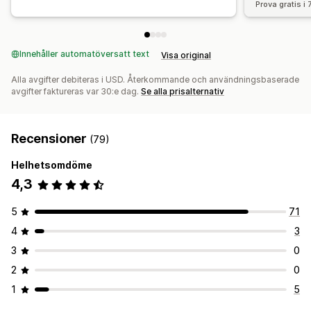
Prova gratis i
Innehåller automatöversatt text
Visa original
Alla avgifter debiteras i USD. Återkommande och användningsbaserade
avgifter faktureras var 30:e dag.
Se alla prisalternativ
Recensioner
(79)
Helhetsomdöme
4,3
5
71
4
3
3
0
2
0
1
5