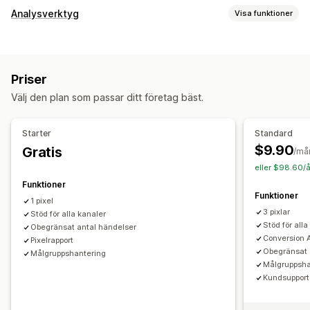
Målinriktning
Analysverktyg
Visa funktioner
Anpassade målgrupper
Händelsebaserad
Beteende
Kundbeteende
Återmarknadsföring
Spårning i realtid
Aktivitetsspårning
Händelsespårning
Kampanjhantering
Priser
Sidvisningar
Besökarens IP-adress
Sociala medier
Webbplats
Pixelhantering
Välj den plan som passar ditt företag bäst.
Marknadsföring och försäljning
Prestandaanalys
ROAS
Inköpsspårning
UTM-spårning
Pixelspårning
Starter
Standard
Spårning av prestanda
Mätvärden för engagemang
$9.90
Gratis
Diagram och rapporter
/må
Konverteringsspårning
UTM-attribuering
eller $98.60/å
Analyspanel
Uppfyller GDPR
Funktioner
Funktioner
1 pixel
3 pixlar
Stöd för alla kanaler
Stöd för alla
Obegränsat antal händelser
Conversion A
Pixelrapport
Obegränsat 
Målgruppshantering
Målgruppsha
Kundsupport