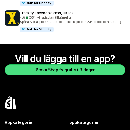
Built for Shopify
Trackify Facebook Pixel,TikTok
av 5 stjärnor
4,8
(351)
•
Gratisplan tillgänglig
351 recensioner totalt
Spåra Meta-pixlar Facebook, TikTok-pixel, CAPI, flöde och katalog
Built for Shopify
Vill du lägga till en app?
Prova Shopify gratis i 3 dagar
Appkategorier
Toppkategorier