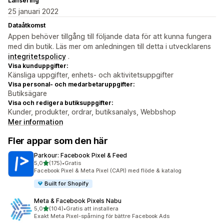
Lansering
25 januari 2022
Dataåtkomst
Appen behöver tillgång till följande data för att kunna fungera
med din butik. Läs mer om anledningen till detta i utvecklarens
integritetspolicy
.
Visa kunduppgifter:
Känsliga uppgifter, enhets- och aktivitetsuppgifter
Visa personal- och medarbetaruppgifter:
Butiksägare
Visa och redigera butiksuppgifter:
Kunder, produkter, ordrar, butiksanalys, Webbshop
Mer information
Fler appar som den här
Parkour: Facebook Pixel & Feed
av 5 stjärnor
5,0
(175)
•
Gratis
175 recensioner totalt
Facebook Pixel & Meta Pixel (CAPI) med flöde & katalog
Built for Shopify
Meta & Facebook Pixels Nabu
av 5 stjärnor
5,0
(104)
•
Gratis att installera
104 recensioner totalt
Exakt Meta Pixel-spårning för bättre Facebook Ads