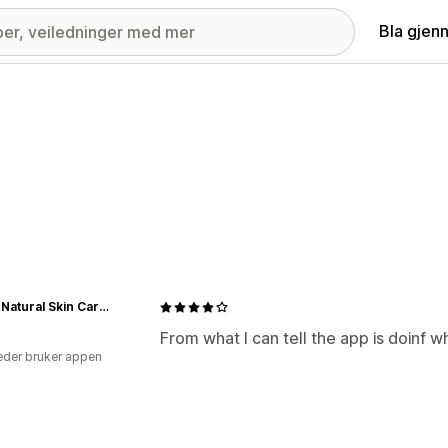
Bla gjen
Aniise Natural Skin Care And Cosmetics
From what I can tell the app is doinf wh
der bruker appen