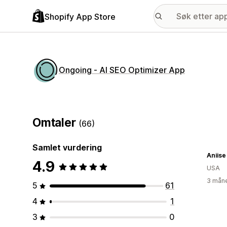
Shopify App Store
Ongoing ‑ AI SEO Optimizer App
Omtaler
(66)
Samlet vurdering
4.9
USA
3 måne
5
61
4
1
3
0