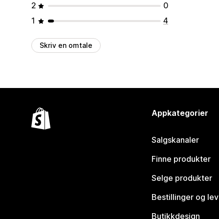
2
0
1
4
Skriv en omtale
Appkategorier
Salgskanaler
Finne produkter
Selge produkter
Bestillinger og le
Butikkdesign