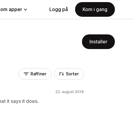
nom apper
Logg på
Kom i gang
Installer
Raffiner
Sorter
22. august 2018
at it says it does.