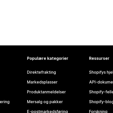
Populære kategorier
Ressurser
Direktefrakting
Shopifys hje
Markedsplasser
API-dokume
Produktanmeldelser
Shopify-fel
vering
Mersalg og pakker
Shopify-blo
E-postmarkedsføring
Forskning