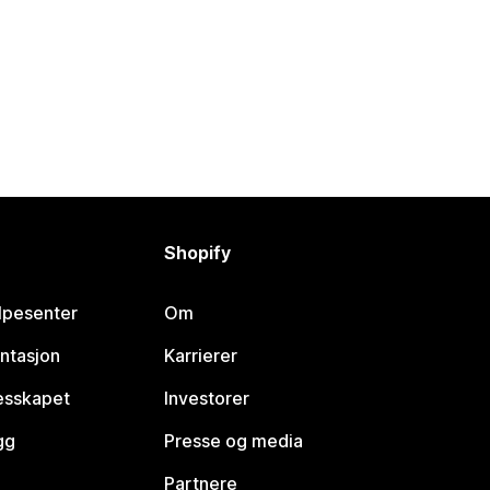
Shopify
lpesenter
Om
ntasjon
Karrierer
lesskapet
Investorer
gg
Presse og media
Partnere