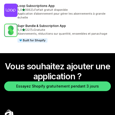
Loop Subscriptions App
étoile(s) sur 5
5,0
(682)
•
Forfait gratuit disponible
682 avis au total
Application d’abonnement pour gérer les abonnements à grande
échelle
Supr Bundle & Subscription App
étoile(s) sur 5
5,0
(227)
•
Gratuite
227 avis au total
Abonnements, réductions sur quantité, ensembles et panachage
Built for Shopify
Vous souhaitez ajouter une
application ?
Essayez Shopify gratuitement pendant 3 jours