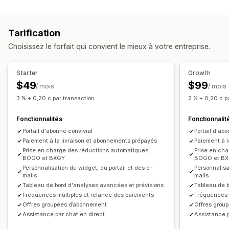
Types de lots
Abonnements de réapprovisionnement
Lots fixes
Multipacks
Lots mixtes
Lots variés
Abonnements d’accès
Adhésions
Services
Tarification
Lots avec une infinité d’options
Préparer un colis
Lots de produits
Colis par abonnement
Dons
Choisissez le forfait qui convient le mieux à votre entreprise.
Boîtes cadeaux
Boîtes mystère
Packs d’échantillons
Produits numériques
Produits physiques
Colis par abonnement
Lots pour la vente en gros
Abonnements personnalisés
Starter
Growth
Lots de vente incitative
Lots de vente croisée
Tarification que vous pouvez définir
$49
$99
/ mois
/ mois
Produits fréquemment achetés ensemble
Paiements récurrents
S’abonner et économiser
3 % + 0,20 c par transaction
2 % + 0,20 c p
Produits associés
Produits numériques
Tarification fixe
Tarification échelonnée
Paiement unique
Produits physiques
Lots personnalisés
Fonctionnalités
Fonctionnalit
Tarification dynamique
Tarification personnalisée
Portail d'abonné convivial
Portail d'ab
Tarification que vous pouvez définir
Paiement à la livraison et abonnements prépayés
Paiement à l
Tarification fixe
Tarification échelonnée
Prise en charge des réductions automatiques
Prise en ch
BOGO et BXGY
BOGO et B
Seuils de quantités
Réductions
Personnalisation du widget, du portail et des e-
Personnalisa
Réductions en fonction de la quantité
mails
mails
Tableau de bord d'analyses avancées et prévisions
Tableau de 
Réductions forfaitaires
Réductions en pourcentage
Fréquences multiples et relance des paiements
Fréquences 
Réductions sur le panier
Expédition gratuite
Offres groupées d’abonnement
Offres grou
Abonnements
Tarification en gros
Prix de gros
Assistance par chat en direct
Assistance p
Tarification dynamique
Tarification personnalisée