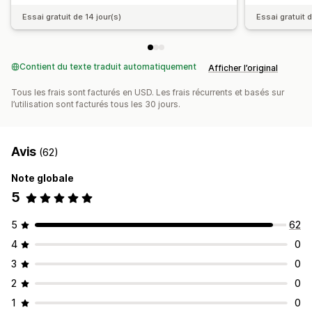
Essai gratuit de 14 jour(s)
Essai gratuit d
Contient du texte traduit automatiquement
Afficher l’original
Tous les frais sont facturés en USD. Les frais récurrents et basés sur
l’utilisation sont facturés tous les 30 jours.
Avis
(62)
Note globale
5
5
62
4
0
3
0
2
0
1
0