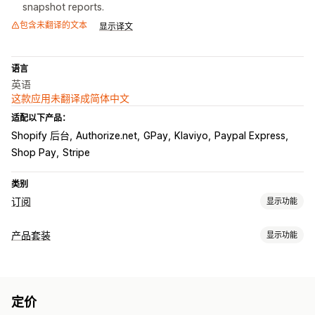
snapshot reports.
包含未翻译的文本
显示译文
语言
英语
这款应用未翻译成简体中文
适配以下产品：
Shopify 后台
Authorize.net
GPay
Klaviyo
Paypal Express
Shop Pay
Stripe
类别
订阅
显示功能
订阅类型
产品套装
显示功能
精选订阅
补货订阅
访问订阅
会员资格
服务
产品捆绑
套装类型
订阅套盒
捐款
数字产品
实体产品
自定义订阅
固定套装
合装包
混搭套装
多属性套装
无限选择套装
您可以设置的定价
定价
自选套装盒
礼品盒
神秘礼盒
样品包
订阅套盒
批发套装
定期付款
订阅立享折扣
固定定价
分层定价
一次性付款