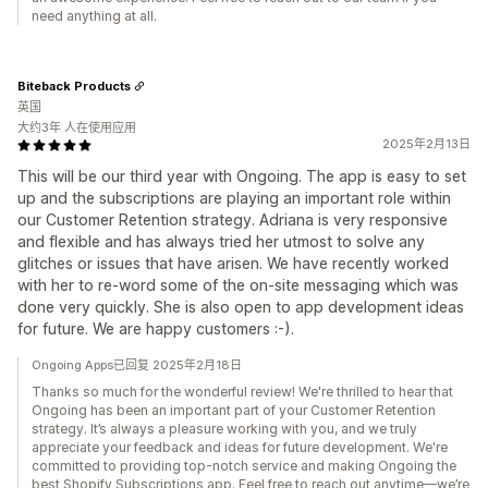
need anything at all.
Biteback Products
英国
大约3年 人在使用应用
2025年2月13日
This will be our third year with Ongoing. The app is easy to set
up and the subscriptions are playing an important role within
our Customer Retention strategy. Adriana is very responsive
and flexible and has always tried her utmost to solve any
glitches or issues that have arisen. We have recently worked
with her to re-word some of the on-site messaging which was
done very quickly. She is also open to app development ideas
for future. We are happy customers :-).
Ongoing Apps已回复 2025年2月18日
Thanks so much for the wonderful review! We're thrilled to hear that
Ongoing has been an important part of your Customer Retention
strategy. It’s always a pleasure working with you, and we truly
appreciate your feedback and ideas for future development. We're
committed to providing top-notch service and making Ongoing the
best Shopify Subscriptions app. Feel free to reach out anytime—we’re