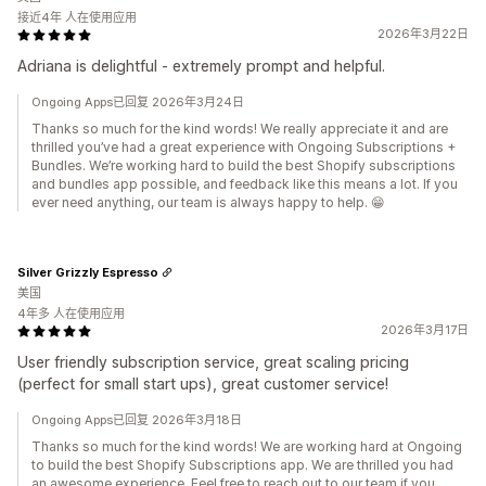
接近4年 人在使用应用
2026年3月22日
Adriana is delightful - extremely prompt and helpful.
Ongoing Apps已回复 2026年3月24日
Thanks so much for the kind words! We really appreciate it and are
thrilled you’ve had a great experience with Ongoing Subscriptions +
Bundles. We’re working hard to build the best Shopify subscriptions
and bundles app possible, and feedback like this means a lot. If you
ever need anything, our team is always happy to help. 😁
Silver Grizzly Espresso
美国
4年多 人在使用应用
2026年3月17日
User friendly subscription service, great scaling pricing
(perfect for small start ups), great customer service!
Ongoing Apps已回复 2026年3月18日
Thanks so much for the kind words! We are working hard at Ongoing
to build the best Shopify Subscriptions app. We are thrilled you had
an awesome experience. Feel free to reach out to our team if you