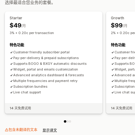
选择最适合您业务的套餐。
增销套装
交叉销售套装
组合购买
相关产品
数字产品
实体产品
动态定价
自定义定价
自定义套装
Starter
Growth
您可以设置的定价
$49
$99
/月
/月
固定定价
分层定价
数量折扣
折扣
批量折扣
固定折扣
3% + 0.20c per transaction
2% + 0.20c per
百分比折扣
购物车折扣
免运费
订阅
批量定价
批发价
特色功能
特色功能
动态定价
自定义定价
Customer friendly subscriber portal
Customer fri
Pay-per-delivery & prepaid subscriptions
Pay-per-deli
Supports BOGO & BXGY automatic discounts
Supports BO
Widget, portal and emails customization
Widget, port
Advanced analytics dashboard & forecasts
Advanced an
Multiple frequencies and payment retry
Multiple fre
Subscription bundles
Subscriptio
Live chat support
Live chat su
14 天免费试用
14 天免费试用
包含未翻译的文本
显示译文