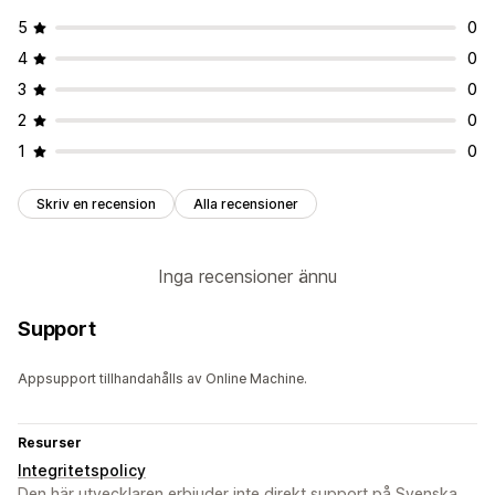
5
0
4
0
3
0
2
0
1
0
Skriv en recension
Alla recensioner
Inga recensioner ännu
Support
Appsupport tillhandahålls av Online Machine.
Resurser
Integritetspolicy
Den här utvecklaren erbjuder inte direkt support på Svenska.