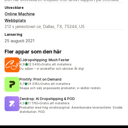
Utvecklare
Online Machine
Webbplats
212 s jamestown cir, Dallas, TX, 75244, US
Lansering
25 augusti 2021
Fler appar som den här
CJdropshipping: Much Faster
av 5 stjärnor
4,9
(2 549)
•
Gratis att installera
2549 recensioner totalt
Du säljer – vi anskaffar och skickar åt dig!
Printify: Print on Demand
av 5 stjärnor
4,7
(4 318)
•
Gratis att installera
4318 recensioner totalt
Skapa och sälj anpassade produkter, vi sköter resten.
Zendrop: AI Dropshipping & POD
av 5 stjärnor
4,5
(1 176)
•
Gratis att installera
1176 recensioner totalt
Produkter med hög vinstmarginal. Amerikanska leverantörer. Snabb
distribution. POD.