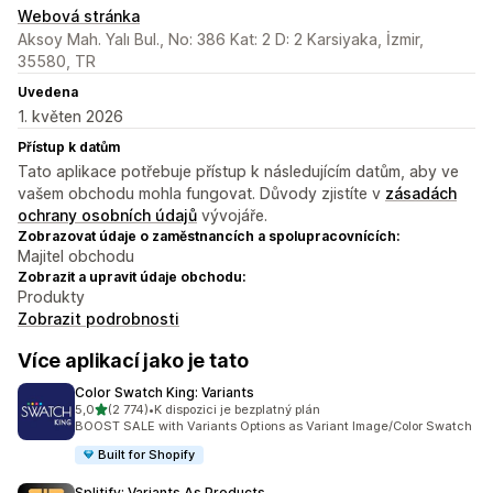
Webová stránka
Aksoy Mah. Yalı Bul., No: 386 Kat: 2 D: 2 Karsiyaka, İzmir,
35580, TR
Uvedena
1. květen 2026
Přístup k datům
Tato aplikace potřebuje přístup k následujícím datům, aby ve
vašem obchodu mohla fungovat. Důvody zjistíte v
zásadách
ochrany osobních údajů
vývojáře.
Zobrazovat údaje o zaměstnancích a spolupracovnících:
Majitel obchodu
Zobrazit a upravit údaje obchodu:
Produkty
Zobrazit podrobnosti
Více aplikací jako je tato
Color Swatch King: Variants
z 5 hvězd
5,0
(2 774)
•
K dispozici je bezplatný plán
Celkový počet recenzí: 2774
BOOST SALE with Variants Options as Variant Image/Color Swatch
Built for Shopify
Splitify: Variants As Products