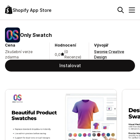
Shopify App Store
Only Swatch
Cena
Hodnocení
Vývojář
Zkušební verze
(0
Swonie Creative
0,0
zdarma
Recenze)
Design
Instalovat