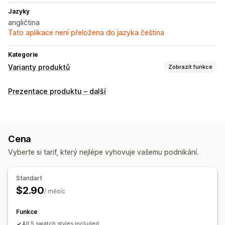
Jazyky
angličtina
Tato aplikace není přeložena do jazyka čeština
Kategorie
Varianty produktů
Zobrazit funkce
Přizpůsobení
Prezentace produktu – další
Zaškrtávací pole
Vzorníky
Podmíněná logika
Nahrání souboru
Náhled
Zobrazení variant
Cena
Vyberte si tarif, který nejlépe vyhovuje vašemu podnikání.
Standart
$2.90
/ měsíc
Funkce
All 5 swatch styles included