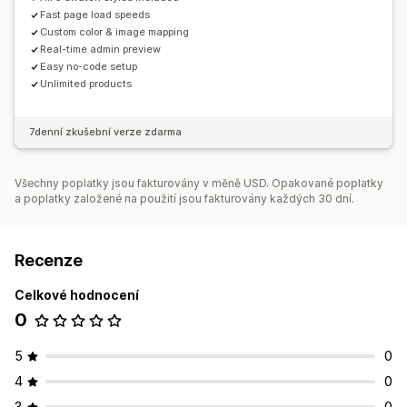
Fast page load speeds
Custom color & image mapping
Real-time admin preview
Easy no-code setup
Unlimited products
7denní zkušební verze zdarma
Všechny poplatky jsou fakturovány v měně USD. Opakované poplatky
a poplatky založené na použití jsou fakturovány každých 30 dní.
Recenze
Celkové hodnocení
0
5
0
4
0
3
0