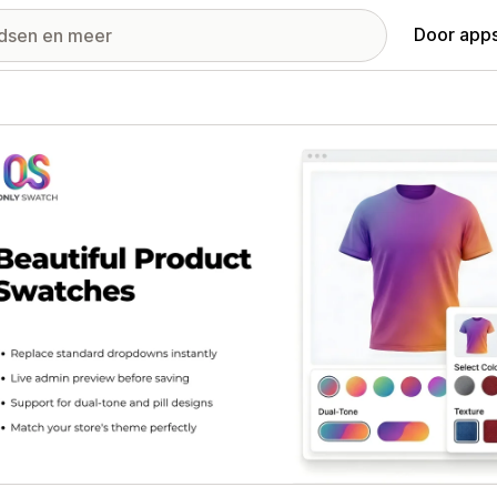
Door apps
ij met uitgelichte afbeeldingen