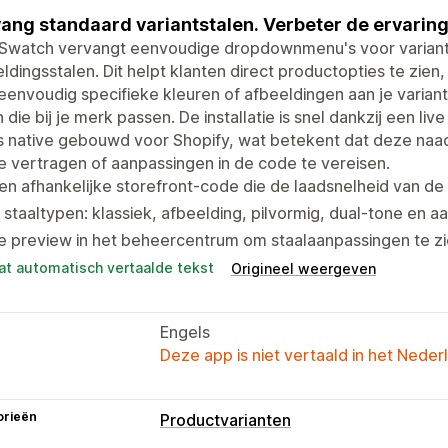
ang standaard variantstalen. Verbeter de ervaring
Swatch vervangt eenvoudige dropdownmenu's voor varianten
ldingsstalen. Dit helpt klanten direct productopties te zien
eenvoudig specifieke kleuren of afbeeldingen aan je variante
en die bij je merk passen. De installatie is snel dankzij een l
s native gebouwd voor Shopify, wat betekent dat deze naad
te vertragen of aanpassingen in de code te vereisen.
n afhankelijke storefront-code die de laadsnelheid van de 
f staaltypen: klassiek, afbeelding, pilvormig, dual-tone en 
e preview in het beheercentrum om staalaanpassingen te zie
at automatisch vertaalde tekst
Origineel weergeven
Engels
Deze app is niet vertaald in het Neder
orieën
Productvarianten