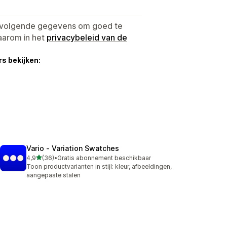
e volgende gegevens om goed te
aarom in het
privacybeleid van de
s bekijken:
Vario ‑ Variation Swatches
van 5 sterren
4,9
(36)
•
Gratis abonnement beschikbaar
36 recensies in totaal
Toon productvarianten in stijl: kleur, afbeeldingen,
aangepaste stalen