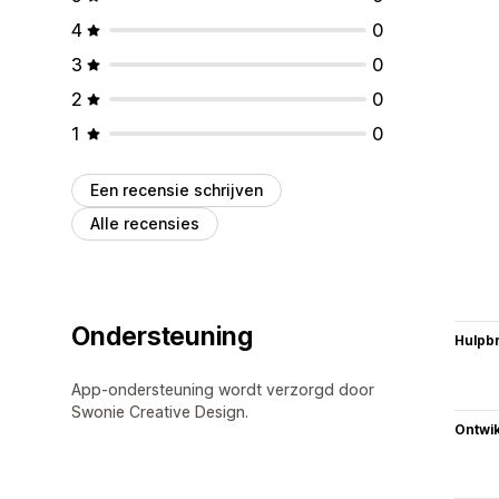
4
0
3
0
2
0
1
0
Een recensie schrijven
Alle recensies
Ondersteuning
Hulpb
App-ondersteuning wordt verzorgd door
Swonie Creative Design.
Ontwik