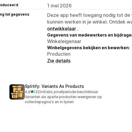
roduceerd
1 mei 2026
ng tot gegevens
Deze app heeft toegang nodig tot d
kunnen werken in je winkel. Ontdek w
ontwikkelaar
.
Gegevens van medewerkers en bijdrager
Winkeleigenaar
Winkelgegevens bekijken en bewerken:
Producten
Zie details
Splitify: Variants As Products
van 5 sterren
4,9
(32)
•
Gratis proefperiode beschikbaar
32 recensies in totaal
Varianten als aparte producten weergeven op
collectiepagina's en in lijsten