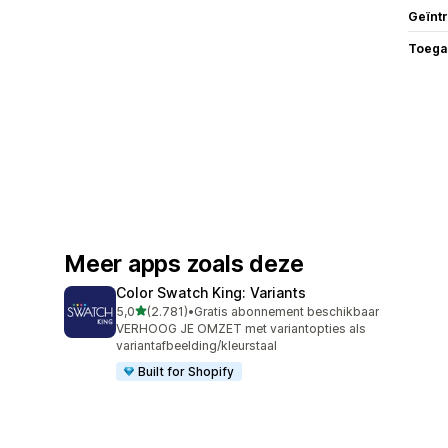
Geïnt
Toega
Meer apps zoals deze
Color Swatch King: Variants
van 5 sterren
5,0
(2.781)
•
Gratis abonnement beschikbaar
2781 recensies in totaal
VERHOOG JE OMZET met variantopties als
variantafbeelding/kleurstaal
Built for Shopify