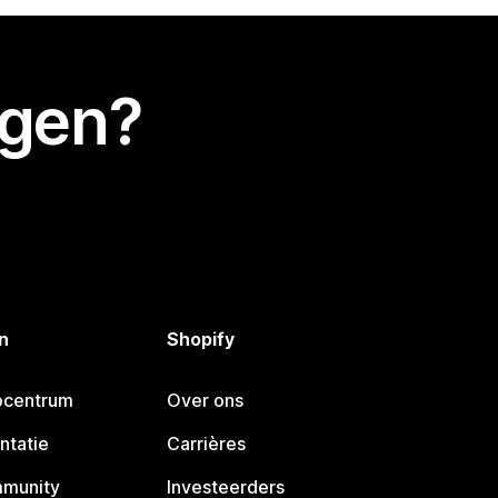
egen?
n
Shopify
pcentrum
Over ons
ntatie
Carrières
mmunity
Investeerders