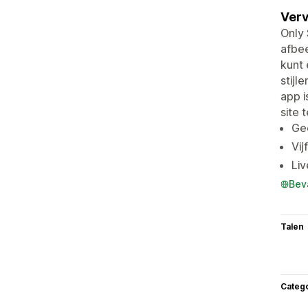
Verv
Only 
afbee
kunt 
stijl
app i
site 
Gee
Vij
Liv
Bev
Talen
Categ