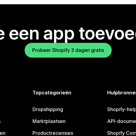
je een app toevo
Probeer Shopify 3 dagen gratis
Topcategorieën
Hulpbronne
Dropshipping
Shopify-hel
n
Marktplaatsen
API-docume
pen
Productrecensies
Shopify Co