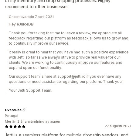
of my inventory and drop shipping processes. Highly
recommend to other businesses.
Onport svarade 7 april 2021
Hey eJuiceDB!
Thank you for taking the time to leave a review, we appreciate all
feedback regarding our platform as feedback allows us to grow and
to continually improve our service.
It really is great to hear that you have had such a positive experience
with Jetti so far as we always strive to provide real value for our
clients. We are working to continuously improve our features and
expand upon our functionality.
Our support team is here at support@jetti.io if you ever have any
questions or need assistance regarding our platform. Thank you!
Your Jetti Support Team.
Overcube
Portugal
Mer än 2 år användning av appen
27 augusti 2021
Jetti is a seamless platform for multiple dropship vendors, and