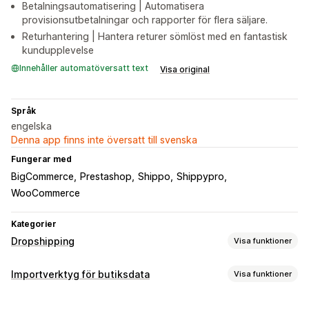
Betalningsautomatisering | Automatisera
provisionsutbetalningar och rapporter för flera säljare.
Returhantering | Hantera returer sömlöst med en fantastisk
kundupplevelse
Innehåller automatöversatt text
Visa original
Språk
engelska
Denna app finns inte översatt till svenska
Fungerar med
BigCommerce
Prestashop
Shippo
Shippypro
WooCommerce
Kategorier
Dropshipping
Visa funktioner
Vilka produkter du kan köpa in
Importverktyg för butiksdata
Visa funktioner
Kläder och accessoarer
Väskor och bagage
Synkronisering av data
Hem och trädgård
Hälsa och skönhet
Mat och dryck