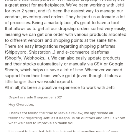
a great asset for marketplaces. We’ve been working with Jetti
for over 2 years, and it’s been the easiest way to manage our
vendors, inventory and orders. They helped us automate a lot
of processes. Being a marketplace, it’s great to have a tool
that allows us to get all our dropship orders sorted very easily,
meaning we can get one order with various products allocated
to different vendors and shipping points at the same time.
There are easy integrations regarding shipping platforms
(Shippypro, Shipstation…) and e-commerce platforms
(Shopify, Webhooks…). We can also easily update products
and their stocks automatically or manually via CSV or Google
Sheets, which helps us save a lot of time. Whenever we need
support from their team, we’ve got it (even though it takes a
little longer than we would expect).
All in all, it’s been a positive experience to work with Jetti.
Onport svarade 9 september 2021
Hey Overcube,
Thanks for taking the time to leave a review, we appreciate all
feedback regarding Jetti as it keeps us on our toes and lets us know
what we need to improve so thank you.
It is great to hear that Jetti has helped to streamline much of your