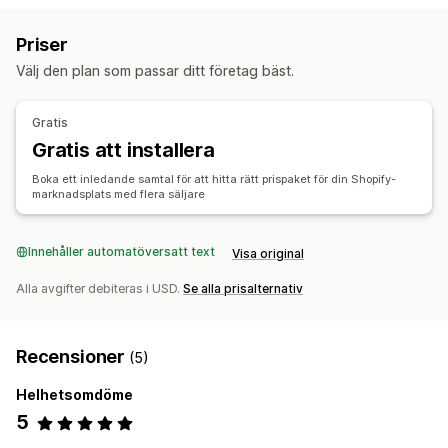
Automatisk uppdatering
Lagersynkronisering
Elektronik
Konst och hantverk
Underhållning och media
Priser
Ordersynkronisering
Prissynkronisering
Leksaker och spel
Babyprodukter
Sportprodukter
Välj den plan som passar ditt företag bäst.
Produktsynkronisering
Synkronisering i två riktningar
Husdjursprodukter
Möbler
Synkronisering i realtid
Schemalagd synkronisering
Företags- och kontorsprodukter
Maskinvara
Bilprodukter
Gratis
Vuxenprodukter
Migrering av data
Gratis att installera
Bulkexport
Bulkimport
Schemalagda exporter
Inköpsställen
Boka ett inledande samtal för att hitta rätt prispaket för din Shopify-
Schemalagda importer
FTP/SFTP
Kryptering
Australien
Belgien
Brasilien
Cypern
Finland
Frankrike
marknadsplats med flera säljare
Stöd för stora filer
CSV
Bulkuppdateringar
Produktserier
Grekland
Irland
Italien
Kanada
Kina
Mexiko
Kunder
Rabatter
Lager
Metafält
Ordrar
Produkter
Nederländerna
Norge
Nya Zeeland
Polen
Portugal
Innehåller automatöversatt text
Visa original
Recensioner
Byta plattform
Singapore
Spanien
Storbritannien
Sverige
Tjeckien
Alla avgifter debiteras i USD.
Se alla prisalternativ
Tyskland
USA
Recensioner
(5)
Helhetsomdöme
5