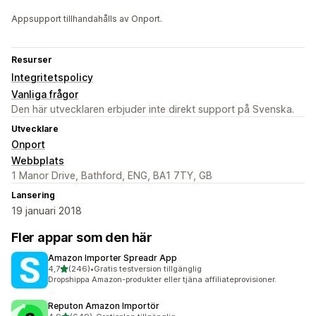
Appsupport tillhandahålls av Onport.
Resurser
Integritetspolicy
Vanliga frågor
Den här utvecklaren erbjuder inte direkt support på Svenska.
Utvecklare
Onport
Webbplats
1 Manor Drive, Bathford, ENG, BA1 7TY, GB
Lansering
19 januari 2018
Fler appar som den här
Amazon Importer Spreadr App
av 5 stjärnor
4,7
(246)
•
Gratis testversion tillgänglig
246 recensioner totalt
Dropshippa Amazon-produkter eller tjäna affiliateprovisioner.
Reputon Amazon Importör