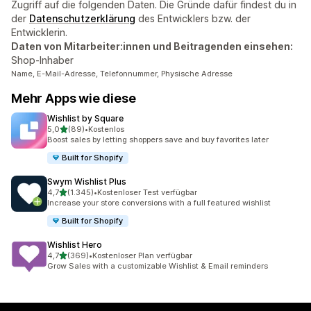
Zugriff auf die folgenden Daten. Die Gründe dafür findest du in
der
Datenschutzerklärung
des Entwicklers bzw. der
Entwicklerin.
Daten von Mitarbeiter:innen und Beitragenden einsehen:
Shop-Inhaber
Name, E-Mail-Adresse, Telefonnummer, Physische Adresse
Mehr Apps wie diese
Wishlist by Square
von 5 Sternen
5,0
(89)
•
Kostenlos
89 Rezensionen insgesamt
Boost sales by letting shoppers save and buy favorites later
Built for Shopify
Swym Wishlist Plus
von 5 Sternen
4,7
(1.345)
•
Kostenloser Test verfügbar
1345 Rezensionen insgesamt
Increase your store conversions with a full featured wishlist
Built for Shopify
Wishlist Hero
von 5 Sternen
4,7
(369)
•
Kostenloser Plan verfügbar
369 Rezensionen insgesamt
Grow Sales with a customizable Wishlist & Email reminders