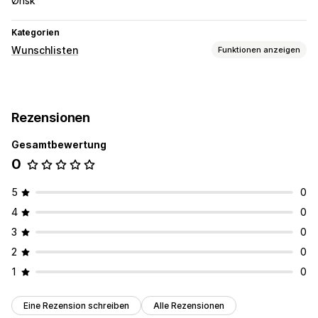
Ønsk
Kategorien
Wunschlisten
Funktionen anzeigen
Listenarten
Geschenkregister
Öffentliche Wunschliste
Rezensionen
Für später speichern
Gesamtbewertung
Listenverwaltung
0
Freigabelinks
Mehrere Listen
5
0
4
0
3
0
2
0
1
0
Eine Rezension schreiben
Alle Rezensionen