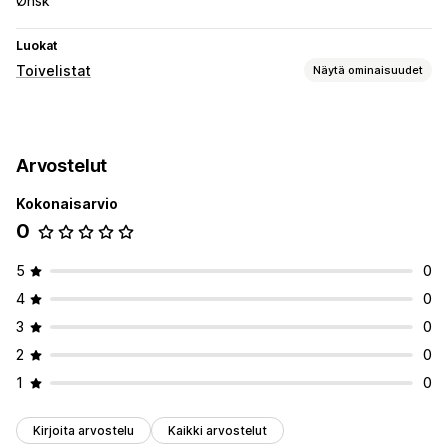
Ønsk
Luokat
Toivelistat
Näytä ominaisuudet
Luettelotyypit
Lahjarekisteri
Julkinen toivelista
Arvostelut
Tallenna myöhempää käyttöä varten
Kokonaisarvio
Luetteloiden hallinta
0
Jakolinkit
Useat luettelot
5
0
4
0
3
0
2
0
1
0
Kirjoita arvostelu
Kaikki arvostelut