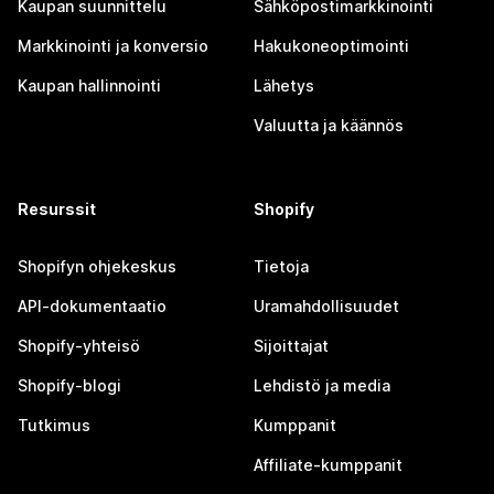
Kaupan suunnittelu
Sähköpostimarkkinointi
Markkinointi ja konversio
Hakukoneoptimointi
Kaupan hallinnointi
Lähetys
Valuutta ja käännös
Resurssit
Shopify
Shopifyn ohjekeskus
Tietoja
API-dokumentaatio
Uramahdollisuudet
Shopify-yhteisö
Sijoittajat
Shopify-blogi
Lehdistö ja media
Tutkimus
Kumppanit
Affiliate-kumppanit