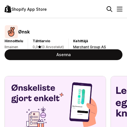
Shopify App Store
Ønsk
Hinnoittelu
Tähtiarvio
Kehittäjä
Ilmainen
0,0
(0 Arvostelut)
Merchant Group AS
Asenna