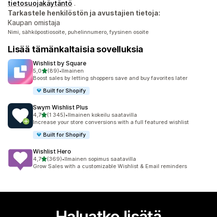
tietosuojakäytäntö
.
Tarkastele henkilöstön ja avustajien tietoja:
Kaupan omistaja
Nimi, sähköpostiosoite, puhelinnumero, fyysinen osoite
Lisää tämänkaltaisia sovelluksia
Wishlist by Square
/ 5 tähteä
5,0
(89)
•
Ilmainen
89 arvostelua yhteensä
Boost sales by letting shoppers save and buy favorites later
Built for Shopify
Swym Wishlist Plus
/ 5 tähteä
4,7
(1 345)
•
Ilmainen kokeilu saatavilla
1345 arvostelua yhteensä
Increase your store conversions with a full featured wishlist
Built for Shopify
Wishlist Hero
/ 5 tähteä
4,7
(369)
•
Ilmainen sopimus saatavilla
369 arvostelua yhteensä
Grow Sales with a customizable Wishlist & Email reminders
Haluatko lisätä