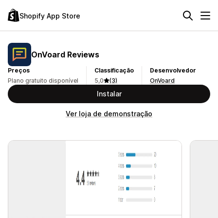
Shopify App Store
OnVoard Reviews
Preços
Classificação
Desenvolvedor
Plano gratuito disponível
5,0
(3)
OnVoard
Instalar
Ver loja de demonstração