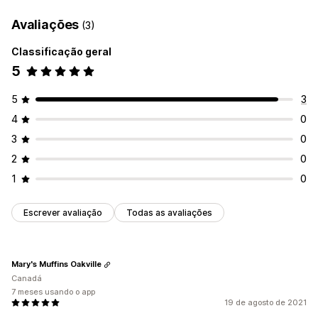
Avaliações
(3)
Classificação geral
5
5
3
4
0
3
0
2
0
1
0
Escrever avaliação
Todas as avaliações
Mary's Muffins Oakville
Canadá
7 meses usando o app
19 de agosto de 2021