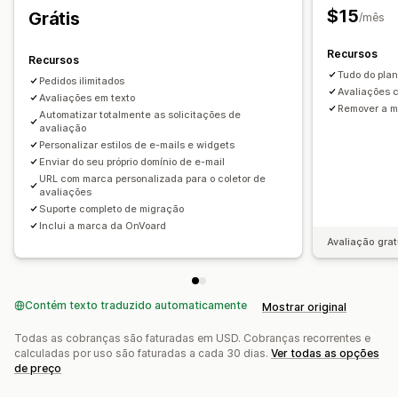
$15
Grátis
Acompanhamento de engajamento
/mês
Acompanhamento de conversões
Recursos
Recursos
Tudo do plan
Pedidos ilimitados
Avaliações c
Avaliações em texto
Remover a m
Automatizar totalmente as solicitações de
avaliação
Personalizar estilos de e-mails e widgets
Enviar do seu próprio domínio de e-mail
URL com marca personalizada para o coletor de
avaliações
Suporte completo de migração
Inclui a marca da OnVoard
Avaliação grat
Contém texto traduzido automaticamente
Mostrar original
Todas as cobranças são faturadas em USD. Cobranças recorrentes e
calculadas por uso são faturadas a cada 30 dias.
Ver todas as opções
de preço