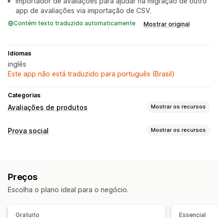
Importador de avaliações para ajudar na migração de outro
app de avaliações via importação de CSV.
Contém texto traduzido automaticamente
Mostrar original
Idiomas
inglês
Este app não está traduzido para português (Brasil)
Categorias
Avaliações de produtos
Mostrar os recursos
Opções de exibição
Prova social
Mostrar os recursos
Avaliações por fotos
Avaliações por vídeos
Tipos de conteúdo
Avaliações por estrelas
Página de todas as avaliações
UGC
Fotos
Vídeos
Avaliações
Rich snippets
Preços
Opções de exibição
Maneiras de obter avaliações
Escolha o plano ideal para o negócio.
Visualizações de produto
Contagem de avaliações
Solicitações por e-mail
Migração de avaliações
Automações
Análises
Gratuito
Essencial