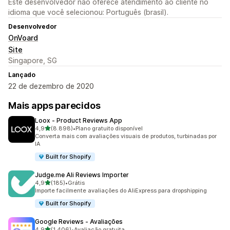
Este desenvolvedor não oferece atendimento ao cliente no
idioma que você selecionou: Português (brasil).
Desenvolvedor
OnVoard
Site
Singapore, SG
Lançado
22 de dezembro de 2020
Mais apps parecidos
Loox ‑ Product Reviews App
de 5 estrelas
4,9
(8.898)
•
Plano gratuito disponível
8898 avaliações ao todo
Converta mais com avaliações visuais de produtos, turbinadas por
IA
Built for Shopify
Judge.me Ali Reviews Importer
de 5 estrelas
4,9
(185)
•
Grátis
185 avaliações ao todo
Importe facilmente avaliações do AliExpress para dropshipping
Built for Shopify
Google Reviews ‑ Avaliações
de 5 estrelas
4,9
(1.406)
•
Avaliação gratuita