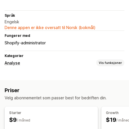
Språk
Engelsk
Denne appen er ikke oversatt til Norsk (bokmål)
Fungerer med
Shopify-administrator
Kategorier
Analyse
Vis funksjoner
Visuelt og rapporter
Analyse-instrumentbord
Multibutikk-rapporter
Priser
Tilpassede rapporter
Dataeksport
Historiske analyser
Velg abonnementet som passer best for bedriften din.
Starter
Growth
$9
$19
/ måned
/ måne