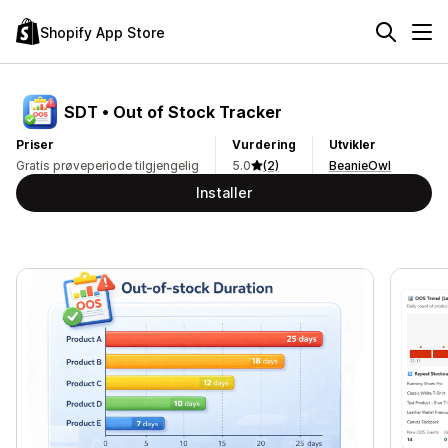
Shopify App Store
SDT • Out of Stock Tracker
Priser
Vurdering
Utvikler
Gratis prøveperiode tilgjengelig
5.0
(2)
BeanieOwl
Installer