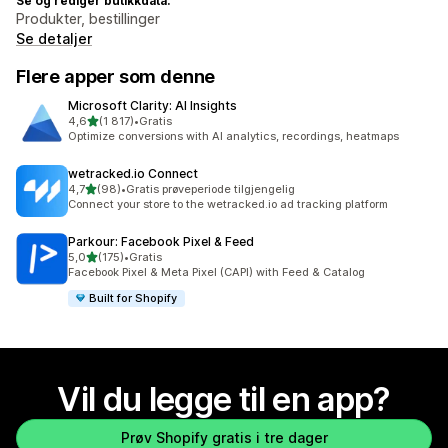
Se og rediger butikkdata:
Produkter, bestillinger
Se detaljer
Flere apper som denne
Microsoft Clarity: AI Insights
av 5 stjerner
4,6
(1 817)
•
Gratis
Totalt 1817 omtaler
Optimize conversions with AI analytics, recordings, heatmaps
wetracked.io Connect
av 5 stjerner
4,7
(98)
•
Gratis prøveperiode tilgjengelig
Totalt 98 omtaler
Connect your store to the wetracked.io ad tracking platform
Parkour: Facebook Pixel & Feed
av 5 stjerner
5,0
(175)
•
Gratis
Totalt 175 omtaler
Facebook Pixel & Meta Pixel (CAPI) with Feed & Catalog
Built for Shopify
Vil du legge til en app?
Prøv Shopify gratis i tre dager