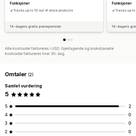
Funksjoner
Funksjoner
Tracks up to 10 out of stock products
Tracks up to
14-dagers gratis prøveperiode
14-dagers gra
Alle kostnader faktureres i USD. Gjentagende og bruksbaserte
kostnader faktureres hver 30. dag.
Omtaler
(2)
Samlet vurdering
5
5
2
4
0
3
0
2
0