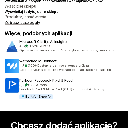
Wyświetlanie danych pracowników i współpracowników:
Właściciel sklepu
Wyświetlaj i edytuj dane sklepu:
Produkty, zamówienia
Zobacz szczegóły
Więcej podobnych aplikacji
Microsoft Clarity: AI Insights
na 5 gwiazdek
4,6
(1 826)
•
Gratis
Łączna liczba recenzji: 1826
Optimize conversions with AI analytics, recordings, heatmaps
wetracked.io Connect
na 5 gwiazdek
4,7
(100)
•
Dostępna darmowa wersja próbna
Łączna liczba recenzji: 100
Connect your store to the wetracked.io ad tracking platform
Parkour: Facebook Pixel & Feed
na 5 gwiazdek
5,0
(176)
•
Gratis
Łączna liczba recenzji: 176
Facebook Pixel & Meta Pixel (CAPI) with Feed & Catalog
Built for Shopify
Chcesz dodać aplikację?