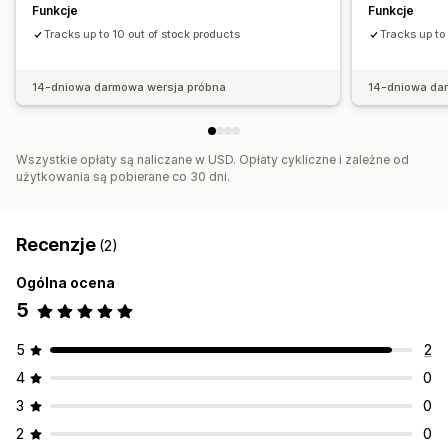
Funkcje
Funkcje
Tracks up to 10 out of stock products
Tracks up to
14-dniowa darmowa wersja próbna
14-dniowa da
Wszystkie opłaty są naliczane w USD. Opłaty cykliczne i zależne od
użytkowania są pobierane co 30 dni.
Recenzje
(2)
Ogólna ocena
5
5
2
4
0
3
0
2
0