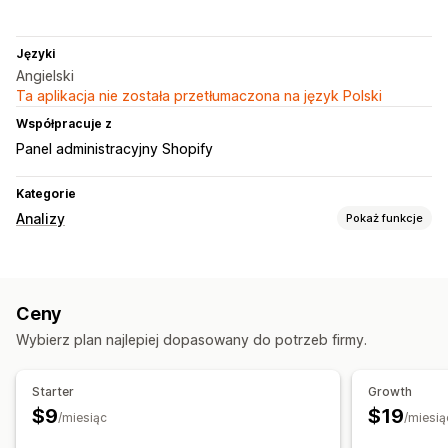
Języki
Angielski
Ta aplikacja nie została przetłumaczona na język Polski
Współpracuje z
Panel administracyjny Shopify
Kategorie
Analizy
Pokaż funkcje
Materiały wizualne i raporty
Analizy pulpitu
Raporty dotyczące wielu sklepów
Ceny
Niestandardowe raporty
Eksport danych
Dane archiwalne
Wybierz plan najlepiej dopasowany do potrzeb firmy.
Starter
Growth
$9
$19
/miesiąc
/miesią