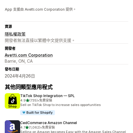
App 支援由 Avetti.com Corporation 提供。
資源
隱私權政策
開發者無法直接以繁體中文提供支援。
開發者
Avetti.com Corporation
Barrie, ON, CA
發布日期
2024年4月26日
其他同類型應用程式
TikTok Shop Integration — SPL
滿分 5 顆星
4.9
(735)
•
免費安裝
共有 735 則評價
Sell on TikTok Shop to increase sales opportunities
Built for Shopify
CedCommerce Amazon Channel
滿分 5 顆星
4.7
(1,062)
•
免費安裝
共有 1062 則評價
Selling on Amazon becomes Easy with the Amazon Sales Channel