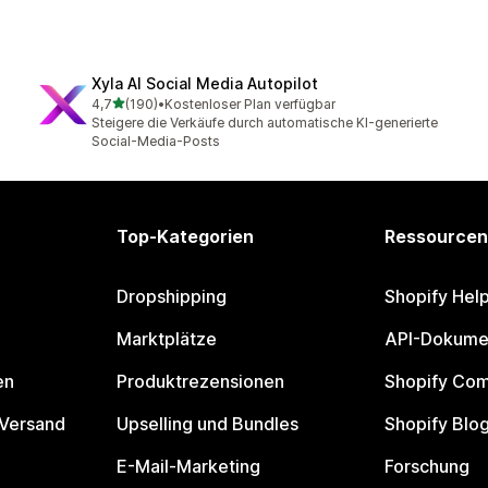
Xyla AI Social Media Autopilot
von 5 Sternen
4,7
(190)
•
Kostenloser Plan verfügbar
190 Rezensionen insgesamt
Steigere die Verkäufe durch automatische KI-generierte
Social-Media-Posts
Top-Kategorien
Ressourcen
Dropshipping
Shopify Hel
Marktplätze
API-Dokume
en
Produktrezensionen
Shopify Co
 Versand
Upselling und Bundles
Shopify Blo
E-Mail-Marketing
Forschung