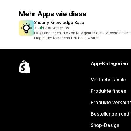
Mehr Apps wie diese
Shopify Knowledge Base
von 5 Sternen
3,2
(20)
•
Kostenlos
20 Rezensionen insgesamt
FAQs anpassen, die von KI-Agenten genutzt werden, um
Fragen der Kundschaft zu beantworten.
App-Kategorien
Vertriebskanäle
Produkte finden
Produkte verkauf
Bestellungen und
Shop-Design