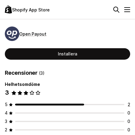
Shopify App Store
Open Payout
Installera
Recensioner
(3)
Helhetsomdöme
3
5
2
4
0
3
0
2
0