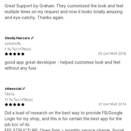
Great Support by Graham. They customized the look and feel
multiple times on my request and now it looks totally amazing
and eye-catchy. Thanks again.
Gkmbj Haircare
ออสเตรเลีย
1 วัน ในการใช้แอป
25 กุมภาพันธ์ 2016
good app great developer - helped customise look and feel
without any fuss
citiesocial
ไต้หวัน
17 วัน ในการใช้แอป
21 กุมภาพันธ์ 2014
Did a load of research on the best way to provide FB/Google
Login for my shop, and this is for certain the best app for the
job b/c of its:
FEE STRUCTURE: Open Sign = monthly service charge, Social