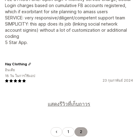
Login charges based on cumulative FB accounts registered,
which if exorbitant for site planning to amass users
SERVICE: very responsive/diligent/competent support team
SIMPLICITY: this app does its job (linking social network
account signins) without a lot of customization or additional
coding
5 Star App.
Hay Clothing
อินเดีย
18 วัน ในการใช้แอป
23 กุมภาพันธ์ 2024
แสดงรีวิวที่เก็บถาวร
1
2