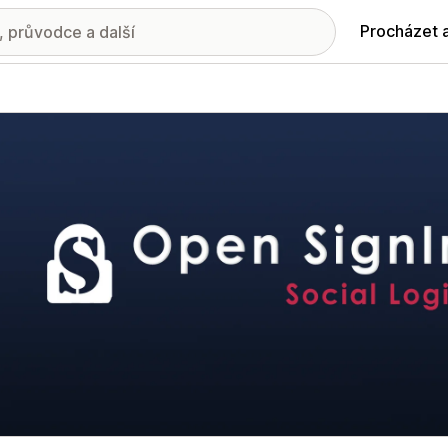
Procházet 
ie propagovaných obrázků