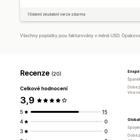
15denní zkušební verze zdarma
Všechny poplatky jsou fakturovány v měně USD. Opakovan
Recenze
Enspir
(20)
Španě
Doba p
Celkové hodnocení
Více n
3,9
5
15
4
0
Spojen
3
0
Doba p