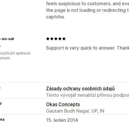
feels suspicious to customers. and eve
the page is not loading or redirecting to
captcha.
s-eu-uat
e
Support is very quick to answer. Than
oužívání aplikace:
ěsícem
e
Zásady ochrany osobních údajů
Tento vývojář nenabízí přímou podpor
ř
Okas Concepts
Gautam Budh Nagar, UP, IN
na
15. leden 2014