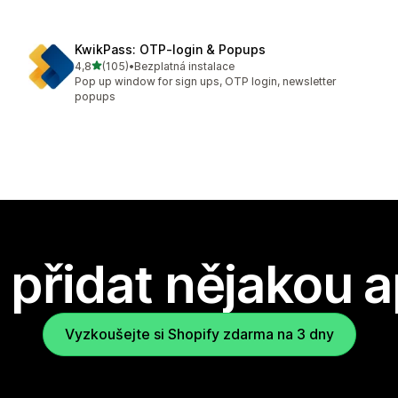
KwikPass: OTP‑login & Popups
z 5 hvězd
4,8
(105)
•
Bezplatná instalace
Celkový počet recenzí: 105
Pop up window for sign ups, OTP login, newsletter
popups
přidat nějakou a
Vyzkoušejte si Shopify zdarma na 3 dny