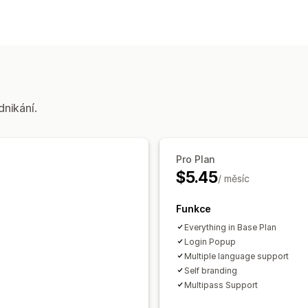
Přihlášení zákazníka
Přihlášení přes sociální sítě
Jednotné 
Správa účtu
Více jazyků
dnikání.
Řízení přístupu
Omezení přístupu
Pro Plan
$5.45
/ měsíc
Funkce
Everything in Base Plan
Login Popup
Multiple language support
Self branding
Multipass Support