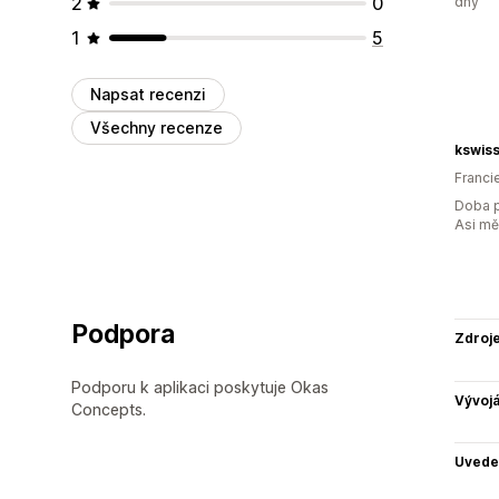
2
0
dny
1
5
Napsat recenzi
Všechny recenze
kswis
Franci
Doba p
Asi m
Podpora
Zdroj
Podporu k aplikaci poskytuje Okas
Vývojá
Concepts.
Uvede