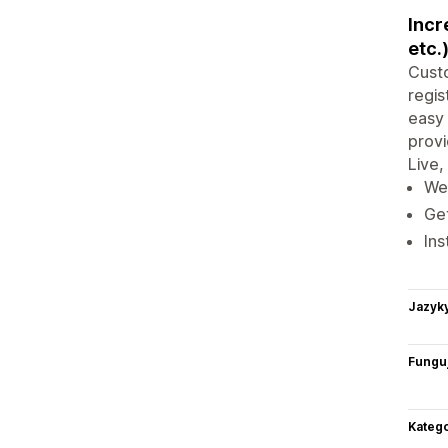
Incr
etc.
Custo
regis
easy 
provi
Live,
We 
Get
Ins
Jazyk
Funguj
Katego