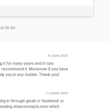
ch 30 dní.
9. srpen 2024
g it for many years and it runs
ly recommend it. Moreover if you have
elp you in any matter. Thank you!
11. červen 2024
ging in through gmail or facebook or
s showing okasconcepts.com which