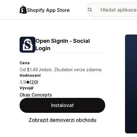
Shopify App Store
Galer
Open SignIn ‑ Social
Login
Cena
Od $1.49 /měsíc. Zkušební verze zdarma.
Hodnocení
3,9
(20)
Vývojář
Okas Concepts
Instalovat
Zobrazit demoverzi obchodu