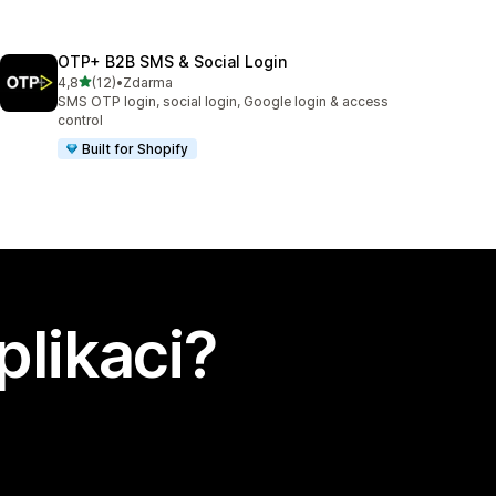
OTP+ B2B SMS & Social Login
z 5 hvězd
4,8
(12)
•
Zdarma
Celkový počet recenzí: 12
SMS OTP login, social login, Google login & access
control
Built for Shopify
plikaci?