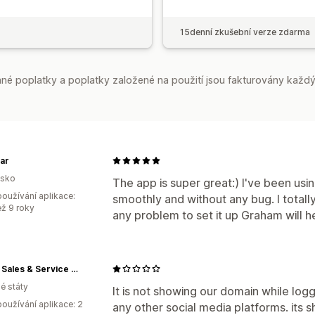
15denní zkušební verze zdarma
é poplatky a poplatky založené na použití jsou fakturovány každý
ar
lsko
The app is super great:) I've been usin
oužívání aplikace:
smoothly and without any bug. I total
ež 9 roky
any problem to set it up Graham will h
Global Sales & Service Ecommerce
é státy
It is not showing our domain while log
oužívání aplikace: 2
any other social media platforms. it