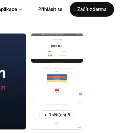
aplikace
Přihlásit se
Začít zdarma
+ Další(ch) 8