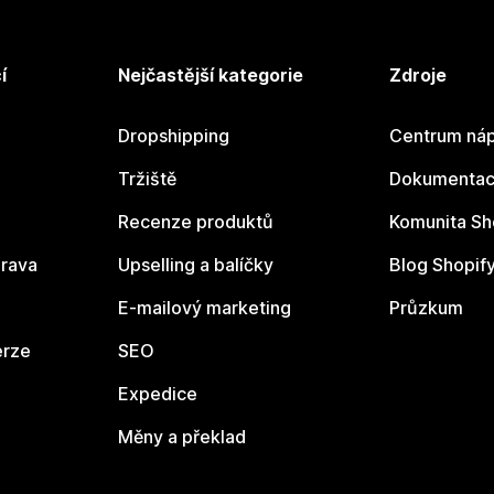
í
Nejčastější kategorie
Zdroje
Dropshipping
Centrum náp
Tržiště
Dokumentace
Recenze produktů
Komunita Sh
rava
Upselling a balíčky
Blog Shopif
E-mailový marketing
Průzkum
erze
SEO
Expedice
Měny a překlad