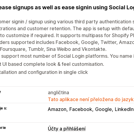
ease signups as well as ease signin using Social Lo
)
mer signin / signup using various third party authentication
trations and customer retention. The app is setup with defaul
to customize if required. It supports multipass for Shopify Pl
ders supported includes Facebook, Google, Twitter, Amaz
 Foursquare, Tumblr, Sina Weibo and Vkontakte.
support most number of Social Login platforms. You name it
 UI based complete look & feel customisation.
tallation and configuration in single click
y
angličtina
Tato aplikace není přeložena do jazyk
e s:
Amazon
Facebook
Google
LinkedIn
rie
Účty a přihlášení