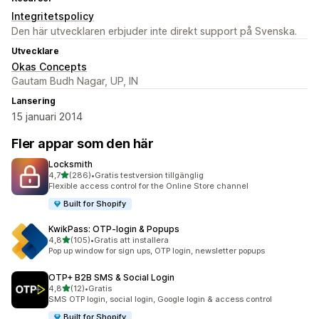
Integritetspolicy
Den här utvecklaren erbjuder inte direkt support på Svenska.
Utvecklare
Okas Concepts
Gautam Budh Nagar, UP, IN
Lansering
15 januari 2014
Fler appar som den här
Locksmith
av 5 stjärnor
4,7
(286)
•
Gratis testversion tillgänglig
286 recensioner totalt
Flexible access control for the Online Store channel
Built for Shopify
KwikPass: OTP‑login & Popups
av 5 stjärnor
4,8
(105)
•
Gratis att installera
105 recensioner totalt
Pop up window for sign ups, OTP login, newsletter popups
OTP+ B2B SMS & Social Login
av 5 stjärnor
4,8
(12)
•
Gratis
12 recensioner totalt
SMS OTP login, social login, Google login & access control
Built for Shopify