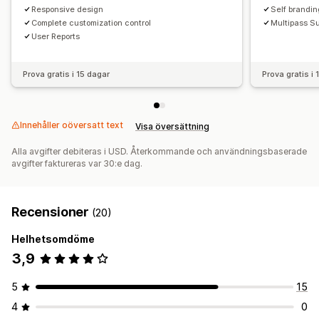
Responsive design
Self brandin
Complete customization control
Multipass S
User Reports
Prova gratis i 15 dagar
Prova gratis i
Innehåller oöversatt text
Visa översättning
Alla avgifter debiteras i USD. Återkommande och användningsbaserade
avgifter faktureras var 30:e dag.
Recensioner
(20)
Helhetsomdöme
3,9
5
15
4
0