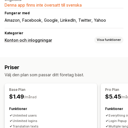
Denna app finns inte översatt till svenska
Fungerar med
Amazon
Facebook
Google
LinkedIn
Twitter
Yahoo
Kategorier
Konton och inloggningar
Visa funktioner
Kundinloggningar
Social inloggning
Enkel inloggning (SSO)
Priser
Kontohantering
Välj den plan som passar ditt företag bäst.
Flera språk
Åtkomstkontroll
Base Plan
Pro Plan
$1.49
$5.45
Begränsa åtkomst
/månad
/må
Funktioner
Funktioner
Unlimited users
Everything i
Unlimited logins
Login Popup
Translation texts
Multiple lan