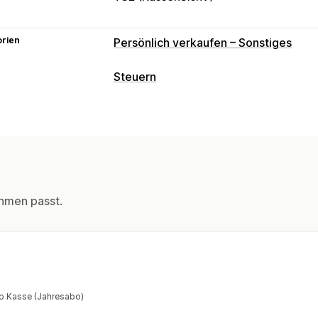
orien
Persönlich verkaufen – Sonstiges
Steuern
Haftungsverfolgung
Mehrwertsteuerrechnungen
Steuerberechnung
Steuersätze
hmen passt.
Registrierung
EU (MwSt.)
Berichterstattung und Erklärungen
Compliance-Berichterstattung
Daten
o Kasse (Jahresabo)