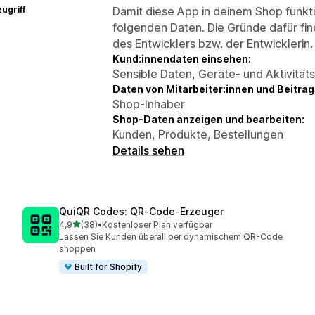
ugriff
Damit diese App in deinem Shop funktio
folgenden Daten. Die Gründe dafür fin
des Entwicklers bzw. der Entwicklerin.
Kund:innendaten einsehen:
Sensible Daten, Geräte- und Aktivität
Daten von Mitarbeiter:innen und Beitra
Shop-Inhaber
Shop-Daten anzeigen und bearbeiten:
Kunden, Produkte, Bestellungen
Details sehen
QuiQR Codes: QR‑Code‑Erzeuger
von 5 Sternen
4,9
(38)
•
Kostenloser Plan verfügbar
38 Rezensionen insgesamt
Lassen Sie Kunden überall per dynamischem QR-Code
shoppen
Built for Shopify