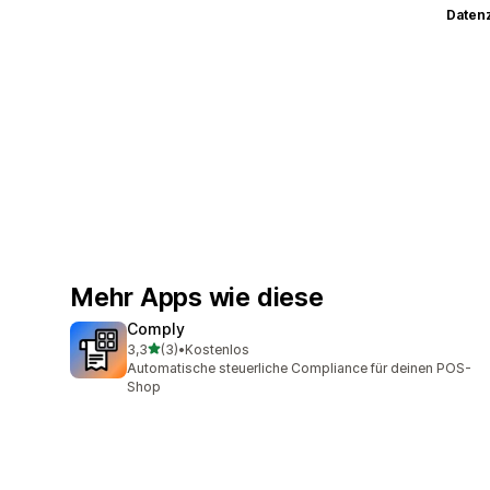
Datenz
Mehr Apps wie diese
Comply
von 5 Sternen
3,3
(3)
•
Kostenlos
3 Rezensionen insgesamt
Automatische steuerliche Compliance für deinen POS-
Shop