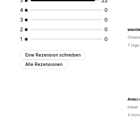
5
53
4
0
3
0
2
0
wienli
Österr
1
0
7 tage
Eine Rezension schreiben
Alle Rezensionen
Amici 
Italien
4 mona