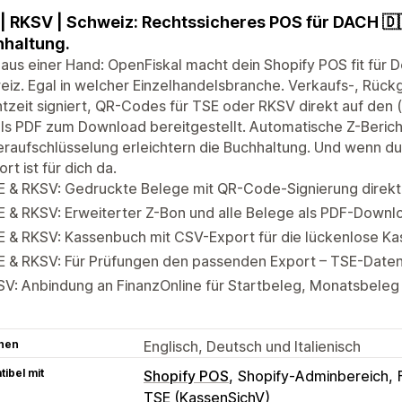
| RKSV | Schweiz: Rechtssicheres POS für DACH 🇩
haltung.
 aus einer Hand: OpenFiskal macht dein Shopify POS fit für 
eiz. Egal in welcher Einzelhandelsbranche. Verkaufs-, Rü
htzeit signiert, QR-Codes für TSE oder RKSV direkt auf d
als PDF zum Download bereitgestellt. Automatische Z-Beri
raufschlüsselung erleichtern die Buchhaltung. Und wenn du
rt ist für dich da.
E & RKSV: Gedruckte Belege mit QR-Code-Signierung direkt
 & RKSV: Erweiterter Z-Bon und alle Belege als PDF-Downl
E & RKSV: Kassenbuch mit CSV-Export für die lückenlose K
E & RKSV: Für Prüfungen den passenden Export – TSE-Date
SV: Anbindung an FinanzOnline für Startbeleg, Monatsbele
hen
Englisch, Deutsch und Italienisch
ibel mit
Shopify POS
Shopify-Adminbereich
TSE (KassenSichV)