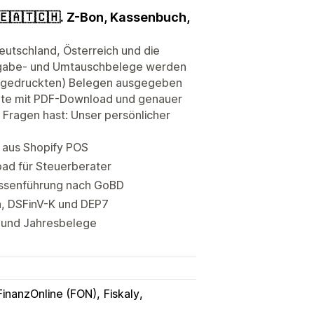
🇪🇦🇹🇨🇭. Z-Bon, Kassenbuch,
Deutschland, Österreich und die
ckgabe- und Umtauschbelege werden
en (gedruckten) Belegen ausgegeben
chte mit PDF-Download und genauer
 Fragen hast: Unser persönlicher
 aus Shopify POS
oad für Steuerberater
assenführung nach GoBD
n, DSFinV-K und DEP7
g und Jahresbelege
FinanzOnline (FON)
Fiskaly