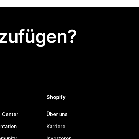
nzufügen?
Shopify
p Center
Über uns
ntation
Karriere
mmunity
Investoren