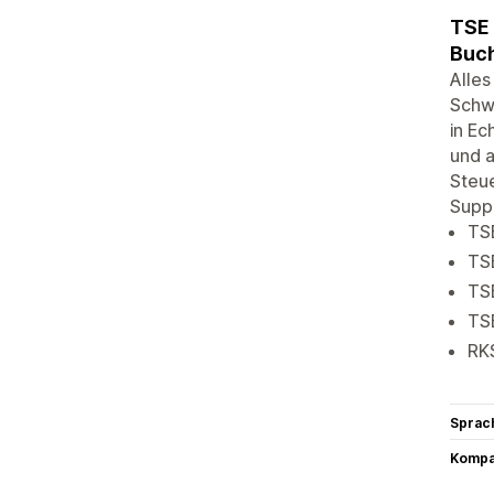
TSE 
Buch
Alles
Schw
in Ec
und 
Steue
Suppo
TS
TSE
TS
TS
RK
Sprac
Kompat