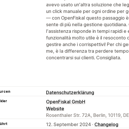
avevo usato un'altra soluzione che leg
un click manuale per ogni ordine per
— con OpenFiskal questo passaggio è s
sente di più nella gestione quotidiana
l'assistenza risponde in tempi rapidi e 
funzionalità molto utile è il resoconto 
gestire anche i corrispettivi! Per chi
me, è la differenza tra perdere tempo 
concentrarsi sui clienti. Consigliata.
urcen
Datenschutzerklärung
kler
OpenFiskal GmbH
Website
Rosenthaler Str. 72A, Berlin, 10119, DE
ührt
12. September 2024 ·
Changelog