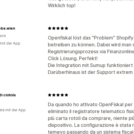
Wirklich top!
ebe.wien
eich
Openfiskal löst das "Problem" Shopi
 mit der App
betreiben zu können. Dabei wird man 
Registrierungsprozess via Finanzonline
Click Lösung. Perfekt!
Die Integration mit Sumup funktionier
Darüberhinaus ist der Support extrem 
di ciotola
Da quando ho attivato OpenFiskal per i
te mit der App
eliminato il registratore telematico fi
più carta rotoli da comprare, niente pi
dispositivo. La configurazione è stata 
temevo passando da un sistema fiscale