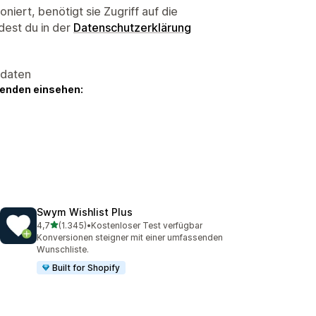
niert, benötigt sie Zugriff auf die
dest du in der
Datenschutzerklärung
sdaten
genden einsehen:
Swym Wishlist Plus
von 5 Sternen
4,7
(1.345)
•
Kostenloser Test verfügbar
1345 Rezensionen insgesamt
Konversionen steigner mit einer umfassenden
Wunschliste.
Built for Shopify