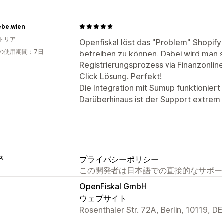
ebe.wien
トリア
Openfiskal löst das "Problem" Shopi
の使用期間：7日
betreiben zu können. Dabei wird man 
Registrierungsprozess via Finanzonline
Click Lösung. Perfekt!
Die Integration mit Sumup funktionier
Darüberhinaus ist der Support extrem 
ス
プライバシーポリシー
この開発者は日本語での直接的なサポー
OpenFiskal GmbH
ウェブサイト
Rosenthaler Str. 72A, Berlin, 10119, DE