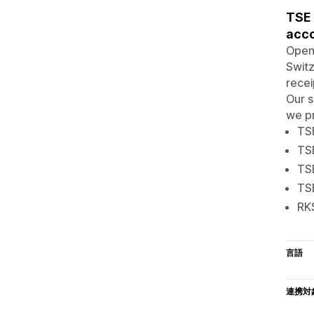
TSE 
acco
OpenF
Switz
recei
Our s
we pr
TSE
TSE
TS
TSE
RKS
言語
連携対