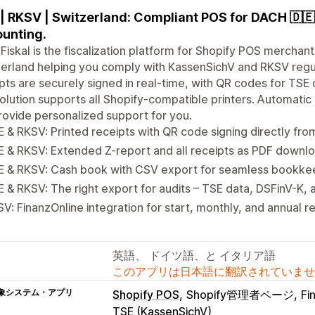
| RKSV | Switzerland: Compliant POS for DACH 🇩🇪
unting.
iskal is the fiscalization platform for Shopify POS merchan
erland helping you comply with KassenSichV and RKSV regul
pts are securely signed in real-time, with QR codes for TSE 
olution supports all Shopify-compatible printers. Automatic
ovide personalized support for you.
 & RKSV: Printed receipts with QR code signing directly fr
 & RKSV: Extended Z-report and all receipts as PDF downl
E & RKSV: Cash book with CSV export for seamless bookke
 & RKSV: The right export for audits – TSE data, DSFinV-K,
V: FinanzOnline integration for start, monthly, and annual r
英語、 ドイツ語、と イタリア語
このアプリは日本語に翻訳されていませ
象システム・アプリ
Shopify POS
Shopify管理者ページ
Fi
TSE (KassenSichV)