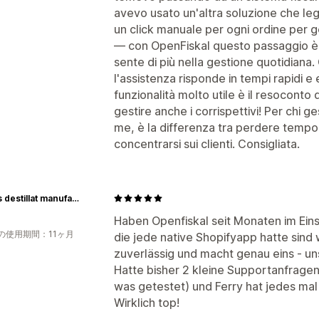
avevo usato un'altra soluzione che leg
un click manuale per ogni ordine per
— con OpenFiskal questo passaggio è s
sente di più nella gestione quotidiana
l'assistenza risponde in tempi rapidi e 
funzionalità molto utile è il resoconto 
gestire anche i corrispettivi! Per chi
me, è la differenza tra perdere tempo 
concentrarsi sui clienti. Consigliata.
HAHNs destillat manufaktur
Haben Openfiskal seit Monaten im Ein
の使用期間：11ヶ月
die jede native Shopifyapp hatte sind
zuverlässig und macht genau eins - un
Hatte bisher 2 kleine Supportanfragen
was getestet) und Ferry hat jedes mal
Wirklich top!