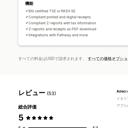
機能
BSI certified TSE or RKSV SE
Compliant printed and digital receipts
Compliant Z-reports with tax information
Z-reports and receipts as PDF download
Integrations with Pathway and more
すべての料金はUSDで請求されます。
すべての価格オプショ
レビュー
Amici 
(53)
イタリ
アプリ
総合評価
5