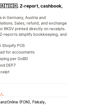
🇦🇹🇨🇭. Z-report, cashbook,
ts in Germany, Austria and
ations. Sales, refund, and exchange
or RKSV printed directly on receipts.
 Z-reports simplify bookkeeping, and
om Shopify POS
oad for accountants
eping per GoBD
 and DEP7
eceipt
ん
nanzOnline (FON)
Fiskaly