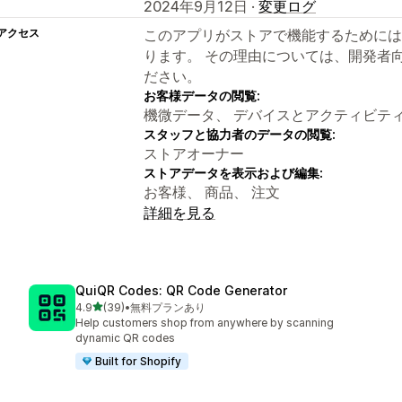
2024年9月12日 ·
変更ログ
アクセス
このアプリがストアで機能するためには
ります。 その理由については、開発者
ださい。
お客様データの閲覧:
機微データ、 デバイスとアクティビテ
スタッフと協力者のデータの閲覧:
ストアオーナー
ストアデータを表示および編集:
お客様、 商品、 注文
詳細を見る
QuiQR Codes: QR Code Generator
5つ星中
4.9
(39)
•
無料プランあり
合計レビュー数：39件
Help customers shop from anywhere by scanning
dynamic QR codes
Built for Shopify