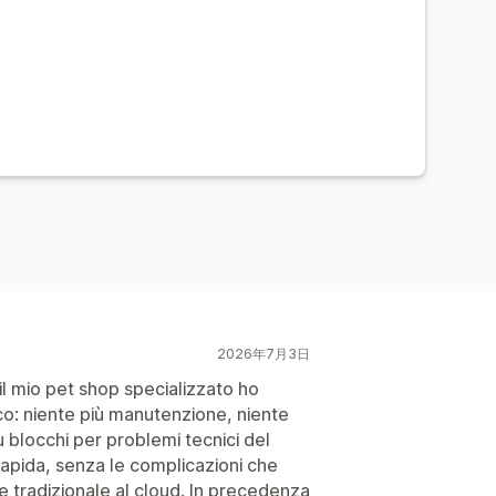
2026年7月3日
l mio pet shop specializzato ho
sico: niente più manutenzione, niente
ù blocchi per problemi tecnici del
rapida, senza le complicazioni che
 tradizionale al cloud. In precedenza