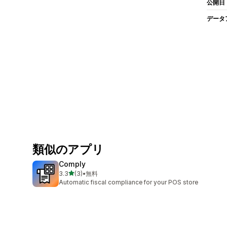
公開日
データ
類似のアプリ
Comply
5つ星中
3.3
(3)
•
無料
合計レビュー数：3件
Automatic fiscal compliance for your POS store