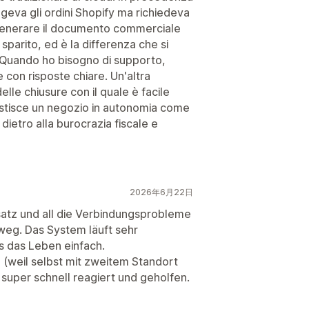
geva gli ordini Shopify ma richiedeva
 generare il documento commerciale
parito, ed è la differenza che si
. Quando ho bisogno di supporto,
e con risposte chiare. Un'altra
delle chiusure con il quale è facile
 gestisce un negozio in autonomia come
dietro alla burocrazia fiscale e
2026年6月22日
satz und all die Verbindungsprobleme
 weg. Das System läuft sehr
s das Leben einfach.
 (weil selbst mit zweitem Standort
 super schnell reagiert und geholfen.