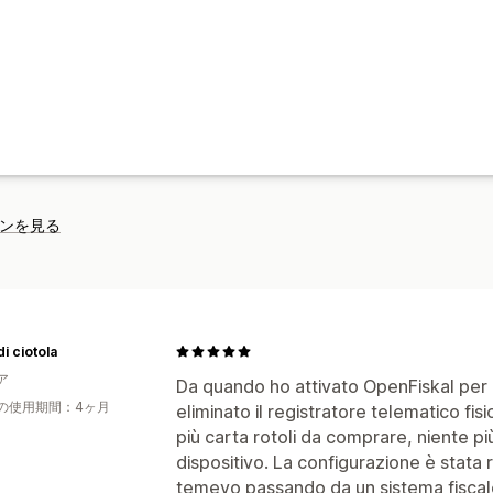
ンを見る
di ciotola
ア
Da quando ho attivato OpenFiskal per i
の使用期間：4ヶ月
eliminato il registratore telematico fi
più carta rotoli da comprare, niente pi
dispositivo. La configurazione è stata 
temevo passando da un sistema fiscale