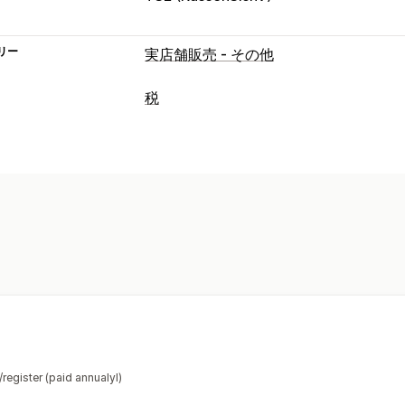
リー
実店舗販売 - その他
税
負債追跡
VAT請求書
税計算
税率
登録
EU (VAT)
レポートと申告
コンプライアンスレポート
データのエ
register (paid annualyl)