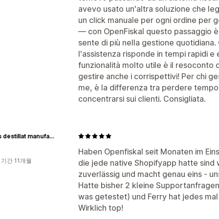
avevo usato un'altra soluzione che leg
un click manuale per ogni ordine per
— con OpenFiskal questo passaggio è s
sente di più nella gestione quotidiana
l'assistenza risponde in tempi rapidi e 
funzionalità molto utile è il resoconto 
gestire anche i corrispettivi! Per chi
me, è la differenza tra perdere tempo 
concentrarsi sui clienti. Consigliata.
HAHNs destillat manufaktur
Haben Openfiskal seit Monaten im Ein
 기간 11개월
die jede native Shopifyapp hatte sind
zuverlässig und macht genau eins - un
Hatte bisher 2 kleine Supportanfragen
was getestet) und Ferry hat jedes mal
Wirklich top!