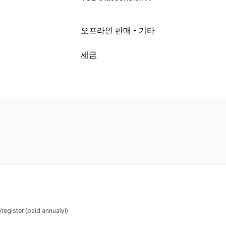
오프라인 판매 - 기타
세금
부채 추적
VAT 인보이스
세금 계산
세율
등록
유럽 연합 (VAT)
보고 및 제출
규정 준수 보고
데이터 내보내기
register (paid annualyl)