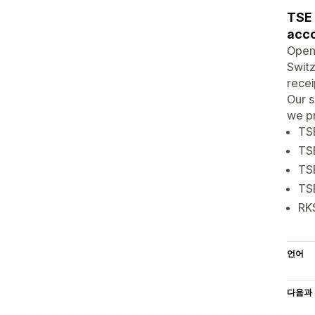
TSE 
acco
OpenF
Switz
recei
Our s
we pr
TSE
TSE
TS
TSE
RKS
언어
다음과 