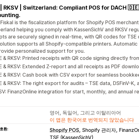
| RKSV | Switzerland: Compliant POS for DACH 🇩🇪
unting.
iskal is the fiscalization platform for Shopify POS merchan
erland helping you comply with KassenSichV and RKSV regul
pts are securely signed in real-time, with QR codes for TSE 
olution supports all Shopify-compatible printers. Automatic
ovide personalized support for you.
 & RKSV: Printed receipts with QR code signing directly fr
 & RKSV: Extended Z-report and all receipts as PDF downl
E & RKSV: Cash book with CSV export for seamless bookke
 & RKSV: The right export for audits – TSE data, DSFinV-K,
V: FinanzOnline integration for start, monthly, and annual r
영어, 독일어, 그리고 이탈리아어
이 앱은 한국어로 번역되지 않았습니다
호환:
Shopify POS
Shopify 관리자
FinanzOn
TSE (KassenSichV)