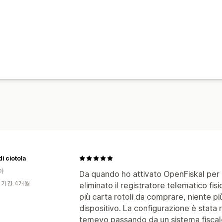
di ciotola
아
Da quando ho attivato OpenFiskal per i
 기간 4개월
eliminato il registratore telematico fi
più carta rotoli da comprare, niente pi
dispositivo. La configurazione è stata 
temevo passando da un sistema fiscale