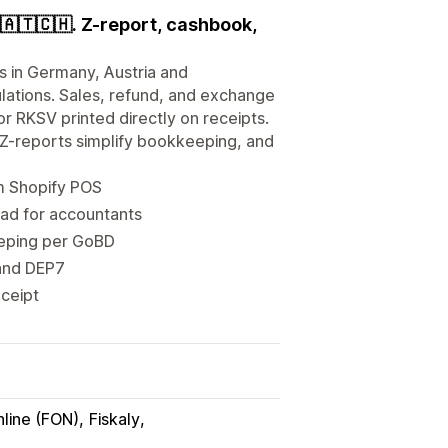
🇦🇹🇨🇭. Z-report, cashbook,
ts in Germany, Austria and
ations. Sales, refund, and exchange
or RKSV printed directly on receipts.
 Z-reports simplify bookkeeping, and
om Shopify POS
oad for accountants
eping per GoBD
 and DEP7
eceipt
line (FON)
Fiskaly