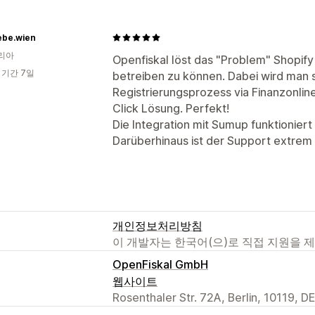
ebe.wien
리아
Openfiskal löst das "Problem" Shopi
 기간 7일
betreiben zu können. Dabei wird man 
Registrierungsprozess via Finanzonline
Click Lösung. Perfekt!
Die Integration mit Sumup funktionier
Darüberhinaus ist der Support extrem 
개인정보처리방침
이 개발자는 한국어(으)로 직접 지원을 
OpenFiskal GmbH
웹사이트
Rosenthaler Str. 72A, Berlin, 10119, DE