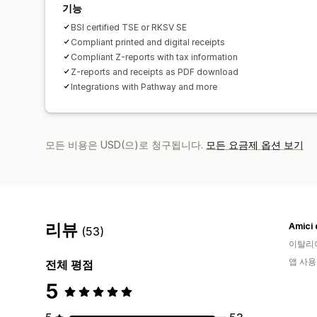
기능
BSI certified TSE or RKSV SE
Compliant printed and digital receipts
Compliant Z-reports with tax information
Z-reports and receipts as PDF download
Integrations with Pathway and more
모든 비용은 USD(으)로 청구됩니다.
모든 요금제 옵션 보기
리뷰
Amici 
(53)
이탈리
앱 사용
전체 평점
5