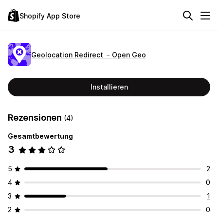
Shopify App Store
Geolocation Redirect ﹣Open Geo
Installieren
Rezensionen
(4)
Gesamtbewertung
3
5
2
4
0
3
1
2
0