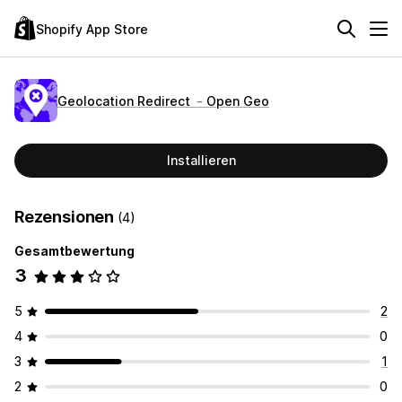
Shopify App Store
Geolocation Redirect ﹣Open Geo
Installieren
Rezensionen
(4)
Gesamtbewertung
3
5
2
4
0
3
1
2
0