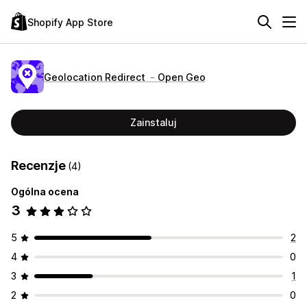
Shopify App Store
Geolocation Redirect ﹣Open Geo
Zainstaluj
Recenzje
(4)
Ogólna ocena
3
5
2
4
0
3
1
2
0