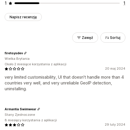
1
1
Napisz recenzję
Zawęź
Sortuj
firetoysdev
Wielka Brytania
Około 2 miesiące korzystania z aplikacji
20 maj 2024
very limited customisability, UI that doesn't handle more than 4
countries very well, and very unreliable GeoIP detection,
uninstalling.
Armantia Swimwear
Stany Zjednoczone
8 miesięcy korzystania z aplikacji
29 luty 2024