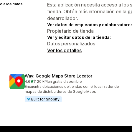
 a los datos
Esta aplicación necesita acceso a los 
tienda. Obtén más información en la
po
desarrollador.
Ver datos de empleados y colaboradore
Propietario de tienda
Ver y editar datos de la tienda:
Datos personalizados
Ver los detalles
Way: Google Maps Store Locator
de 5 estrellas
4.6
(120)
•
Plan gratis disponible
120 reseñas en total
Encuentra ubicaciones de tiendas con el localizador de
mapas de distribuidores de Google Maps
Built for Shopify