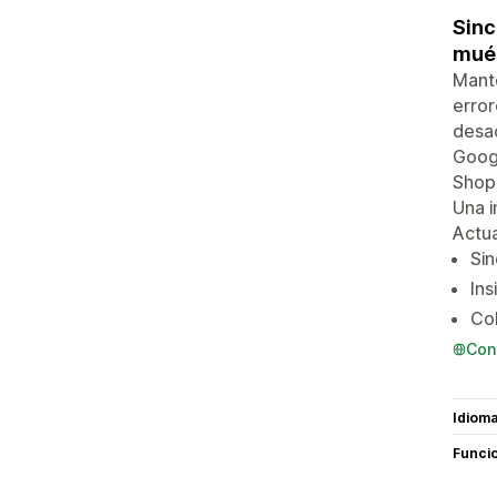
Sinc
mués
Mante
error
desac
Googl
Shopi
Una i
Actua
Si
Ins
Col
Con
Idiom
Funci