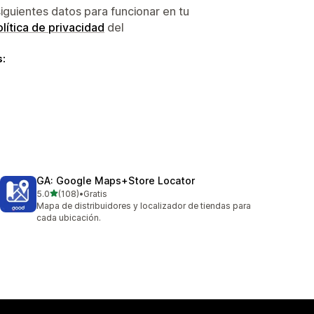
siguientes datos para funcionar en tu
lítica de privacidad
del
s:
GA: Google Maps+Store Locator
de 5 estrellas
5.0
(108)
•
Gratis
108 reseñas en total
Mapa de distribuidores y localizador de tiendas para
cada ubicación.