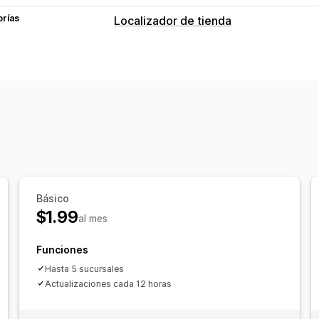
orías
Localizador de tienda
Opciones de muestra
Horario de apertura
CSS personaliza
Adaptación a dispositivos móviles
Básico
$1.99
al mes
Funciones
Hasta 5 sucursales
Actualizaciones cada 12 horas