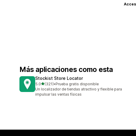
Acceso
Más aplicaciones como esta
Stockist Store Locator
de 5 estrellas
5.0
(321)
•
Prueba gratis disponible
321 reseñas en total
Un localizador de tiendas atractivo y flexible para
impulsar las ventas físicas