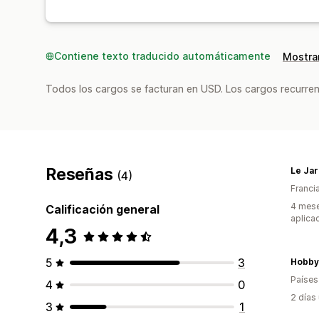
Contiene texto traducido automáticamente
Mostrar
Todos los cargos se facturan en USD. Los cargos recurren
Reseñas
Le Jar
(4)
Franci
4 mese
Calificación general
aplica
4,3
5
3
Hobby
Países
4
0
2 días
3
1