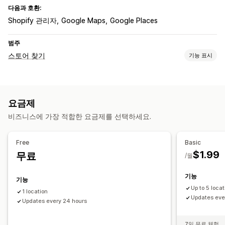
다음과 호환:
Shopify 관리자
Google Maps
Google Places
범주
스토어 찾기
기능 표시
표시 옵션
업무 시간
사용자 지정 CSS
모바일 반응형
요금제
비즈니스에 가장 적합한 요금제를 선택하세요.
Free
Basic
$1.99
무료
/월
기능
기능
Up to 5 loca
1 location
Updates eve
Updates every 24 hours
7일 무료 체험