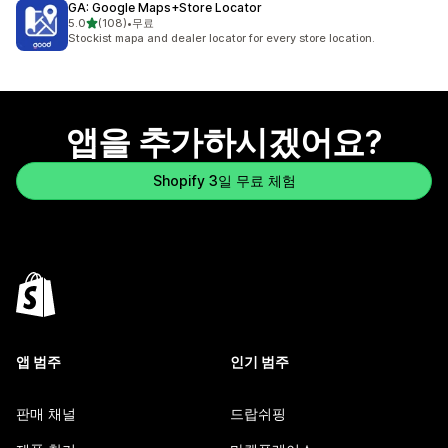
GA: Google Maps+Store Locator
별 5개 중
5.0
(108)
•
무료
총 리뷰 108개
Stockist mapa and dealer locator for every store location.
앱을 추가하시겠어요?
Shopify 3일 무료 체험
앱 범주
인기 범주
판매 채널
드랍쉬핑