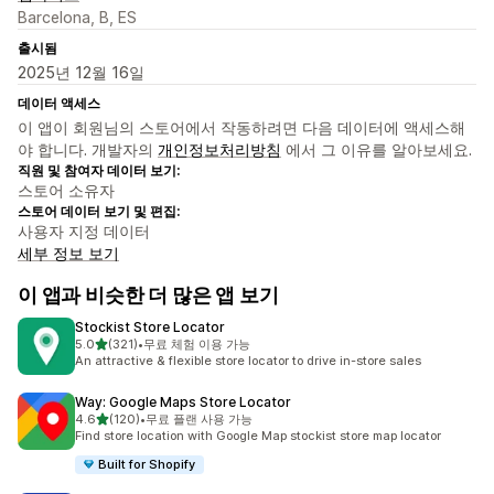
Barcelona, B, ES
출시됨
2025년 12월 16일
데이터 액세스
이 앱이 회원님의 스토어에서 작동하려면 다음 데이터에 액세스해
야 합니다. 개발자의
개인정보처리방침
에서 그 이유를 알아보세요.
직원 및 참여자 데이터 보기:
스토어 소유자
스토어 데이터 보기 및 편집:
사용자 지정 데이터
세부 정보 보기
이 앱과 비슷한 더 많은 앱 보기
Stockist Store Locator
별 5개 중
5.0
(321)
•
무료 체험 이용 가능
총 리뷰 321개
An attractive & flexible store locator to drive in-store sales
Way: Google Maps Store Locator
별 5개 중
4.6
(120)
•
무료 플랜 사용 가능
총 리뷰 120개
Find store location with Google Map stockist store map locator
Built for Shopify