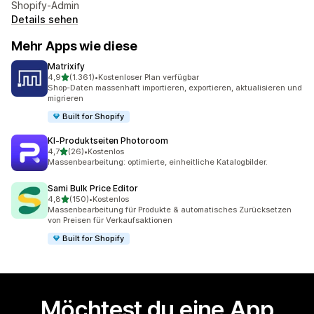
Shopify-Admin
Details sehen
Mehr Apps wie diese
Matrixify
von 5 Sternen
4,9
(1.361)
•
Kostenloser Plan verfügbar
1361 Rezensionen insgesamt
Shop-Daten massenhaft importieren, exportieren, aktualisieren und
migrieren
Built for Shopify
KI‑Produktseiten Photoroom
von 5 Sternen
4,7
(26)
•
Kostenlos
26 Rezensionen insgesamt
Massenbearbeitung: optimierte, einheitliche Katalogbilder.
Sami Bulk Price Editor
von 5 Sternen
4,8
(150)
•
Kostenlos
150 Rezensionen insgesamt
Massenbearbeitung für Produkte & automatisches Zurücksetzen
von Preisen für Verkaufsaktionen
Built for Shopify
Möchtest du eine App