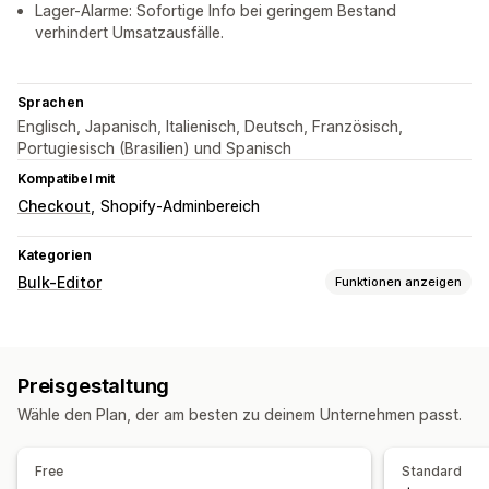
Lager-Alarme: Sofortige Info bei geringem Bestand
verhindert Umsatzausfälle.
Sprachen
Englisch, Japanisch, Italienisch, Deutsch, Französisch,
Portugiesisch (Brasilien) und Spanisch
Kompatibel mit
Checkout
Shopify-Adminbereich
Kategorien
Bulk-Editor
Funktionen anzeigen
Bearbeitbare Ressourcen
Produkte
Rabatte
Tags
Beschreibungen
Kollektionen
Preisgestaltung
Aktionen
Wähle den Plan, der am besten zu deinem Unternehmen passt.
Massenlöschung
SEO-Updates
Datenmigration
Datensynchronisierung
Rollback
Geplante Aufgaben
Free
Standard
Massenbearbeitung