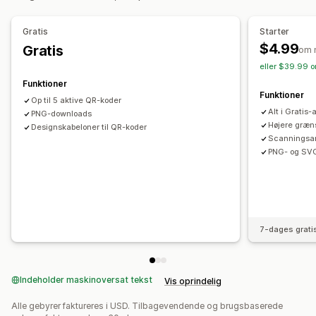
Gratis
Starter
$4.99
Gratis
om 
eller $39.99 o
Funktioner
Funktioner
Op til 5 aktive QR-koder
Alt i Gratis
PNG-downloads
Højere græns
Designskabeloner til QR-koder
Scanningsa
PNG- og SV
7-dages grati
Indeholder maskinoversat tekst
Vis oprindelig
Alle gebyrer faktureres i USD. Tilbagevendende og brugsbaserede