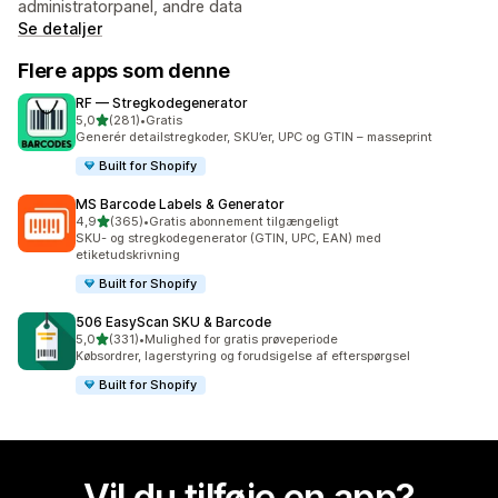
administratorpanel, andre data
Se detaljer
Flere apps som denne
RF — Stregkodegenerator
ud af 5 stjerner
5,0
(281)
•
Gratis
281 anmeldelser i alt
Generér detailstregkoder, SKU’er, UPC og GTIN – masseprint
Built for Shopify
MS Barcode Labels & Generator
ud af 5 stjerner
4,9
(365)
•
Gratis abonnement tilgængeligt
365 anmeldelser i alt
SKU- og stregkodegenerator (GTIN, UPC, EAN) med
etiketudskrivning
Built for Shopify
506 EasyScan SKU & Barcode
ud af 5 stjerner
5,0
(331)
•
Mulighed for gratis prøveperiode
331 anmeldelser i alt
Købsordrer, lagerstyring og forudsigelse af efterspørgsel
Built for Shopify
Vil du tilføje en app?