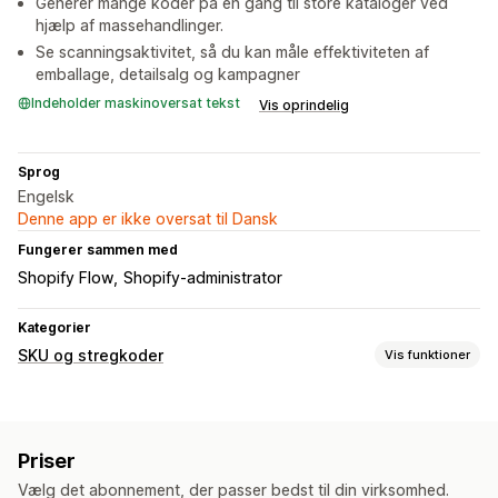
Generer mange koder på én gang til store kataloger ved
hjælp af massehandlinger.
Se scanningsaktivitet, så du kan måle effektiviteten af
emballage, detailsalg og kampagner
Indeholder maskinoversat tekst
Vis oprindelig
Sprog
Engelsk
Denne app er ikke oversat til Dansk
Fungerer sammen med
Shopify Flow
Shopify-administrator
Kategorier
SKU og stregkoder
Vis funktioner
Stregkodeadministration
QR-koder
Priser
Vælg det abonnement, der passer bedst til din virksomhed.