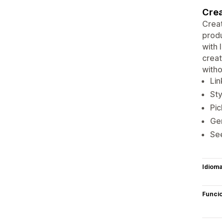
Crea
Creat
produ
with 
creat
witho
Lin
Sty
Pic
Gen
See
Idiom
Funci