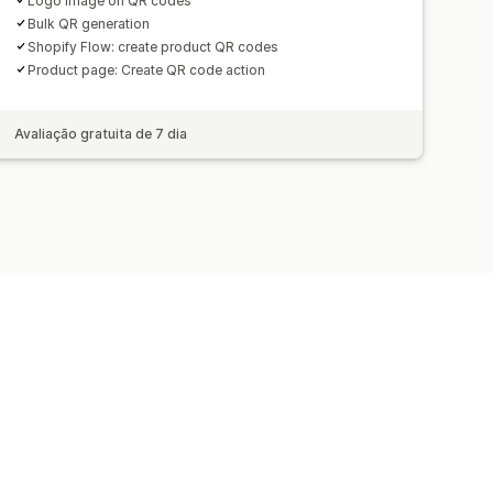
Logo image on QR codes
Bulk QR generation
Shopify Flow: create product QR codes
Product page: Create QR code action
Avaliação gratuita de 7 dia