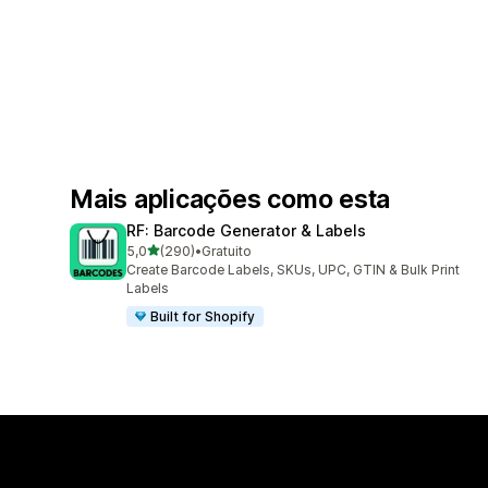
Mais aplicações como esta
RF: Barcode Generator & Labels
de 5 estrelas
5,0
(290)
•
Gratuito
290 total de avaliações
Create Barcode Labels, SKUs, UPC, GTIN & Bulk Print
Labels
Built for Shopify