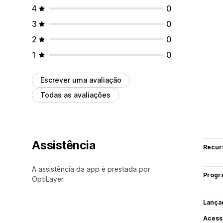
4
0
3
0
2
0
1
0
Escrever uma avaliação
Todas as avaliações
Assistência
Recur
A assistência da app é prestada por
Progr
OptiLayer.
Lança
Acess