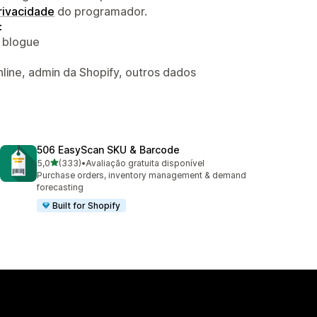
privacidade
do programador.
:
o blogue
nline, admin da Shopify, outros dados
506 EasyScan SKU & Barcode
de 5 estrelas
5,0
(333)
•
Avaliação gratuita disponível
333 total de avaliações
Purchase orders, inventory management & demand
forecasting
Built for Shopify