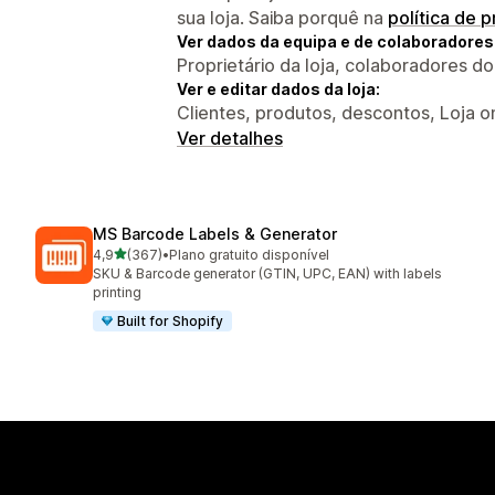
sua loja. Saiba porquê na
política de 
Ver dados da equipa e de colaboradores
Proprietário da loja, colaboradores d
Ver e editar dados da loja:
Clientes, produtos, descontos, Loja o
Ver detalhes
MS Barcode Labels & Generator
de 5 estrelas
4,9
(367)
•
Plano gratuito disponível
367 total de avaliações
SKU & Barcode generator (GTIN, UPC, EAN) with labels
printing
Built for Shopify