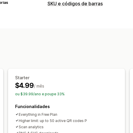
orias
SKU e códigos de barras
Gestão de códigos de barras
Códigos QR
Starter
$4.99
/ mês
ou $39.99/ano e poupe 33%
Funcionalidades
Everything in Free Plan
Higher limit: up to 50 active QR codes P
Scan analytics