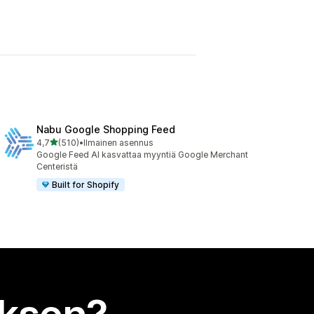
Nabu Google Shopping Feed
/ 5 tähteä
4,7
(510)
•
Ilmainen asennus
510 arvostelua yhteensä
Google Feed AI kasvattaa myyntiä Google Merchant
Centeristä
Built for Shopify