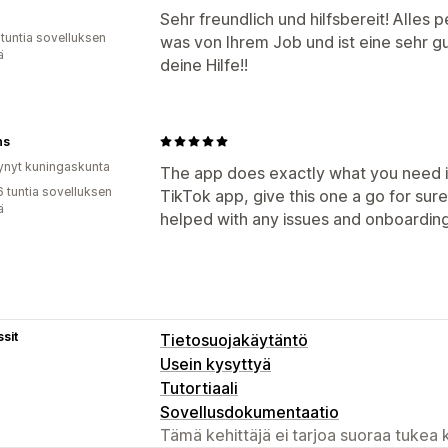
Sehr freundlich und hilfsbereit! Alles
 tuntia sovelluksen
was von Ihrem Job und ist eine sehr g
ä
deine Hilfe!!
ns
ynyt kuningaskunta
The app does exactly what you need it 
6 tuntia sovelluksen
TikTok app, give this one a go for sur
ä
helped with any issues and onboarding
sit
Tietosuojakäytäntö
Usein kysyttyä
Tutortiaali
Sovellusdokumentaatio
Tämä kehittäjä ei tarjoa suoraa tukea k