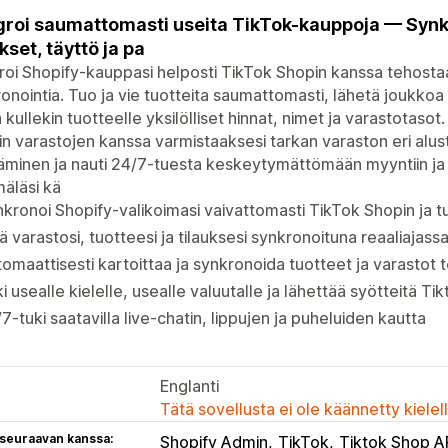
groi saumattomasti useita TikTok-kauppoja — Synkr
ukset, täyttö ja pa
roi Shopify-kauppasi helposti TikTok Shopin kanssa tehostaa
onointia. Tuo ja vie tuotteita saumattomasti, lähetä joukkoa 
 kullekin tuotteelle yksilölliset hinnat, nimet ja varastotasot
n varastojen kanssa varmistaaksesi tarkan varaston eri alusto
äminen ja nauti 24/7-tuesta keskeytymättömään myyntiin ja 
äläsi kä
kronoi Shopify-valikoimasi vaivattomasti TikTok Shopin ja t
ä varastosi, tuotteesi ja tilauksesi synkronoituna reaaliajass
omaattisesti kartoittaa ja synkronoida tuotteet ja varastot
i usealle kielelle, usealle valuutalle ja lähettää syötteitä Ti
7-tuki saatavilla live-chatin, lippujen ja puheluiden kautta
Englanti
Tätä sovellusta ei ole käännetty kiele
 seuraavan kanssa:
Shopify Admin
TikTok
Tiktok Shop A