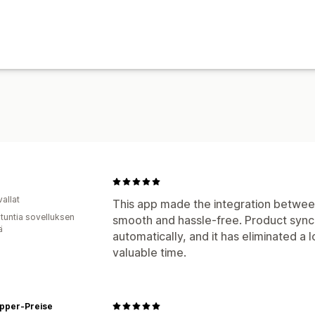
allat
This app made the integration betwee
 tuntia sovelluksen
smooth and hassle-free. Product synci
ä
automatically, and it has eliminated a 
valuable time.
pper-Preise