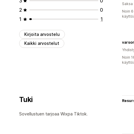
3
0
Saksa
2
0
Noin 6
käyttö
1
1
Kirjoita arvostelu
varso
Kaikki arvostelut
Yhdist
Noin 1
käyttö
Tuki
Resurs
Sovellustuen tarjoaa Wixpa Tiktok.