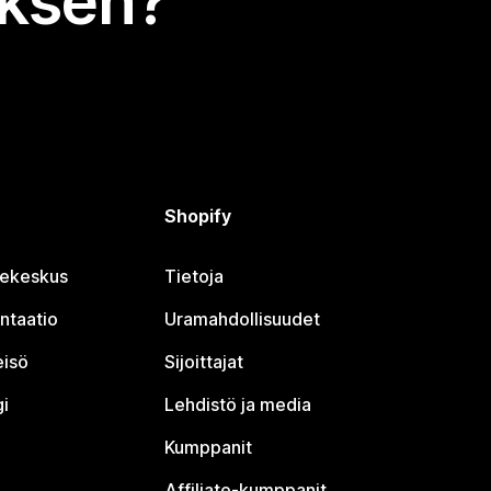
uksen?
Shopify
jekeskus
Tietoja
ntaatio
Uramahdollisuudet
eisö
Sijoittajat
i
Lehdistö ja media
Kumppanit
Affiliate-kumppanit