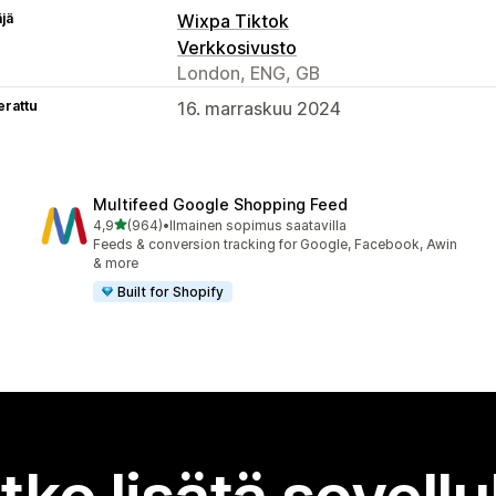
äjä
Wixpa Tiktok
Verkkosivusto
London, ENG, GB
erattu
16. marraskuu 2024
Multifeed Google Shopping Feed
/ 5 tähteä
4,9
(964)
•
Ilmainen sopimus saatavilla
964 arvostelua yhteensä
Feeds & conversion tracking for Google, Facebook, Awin
& more
Built for Shopify