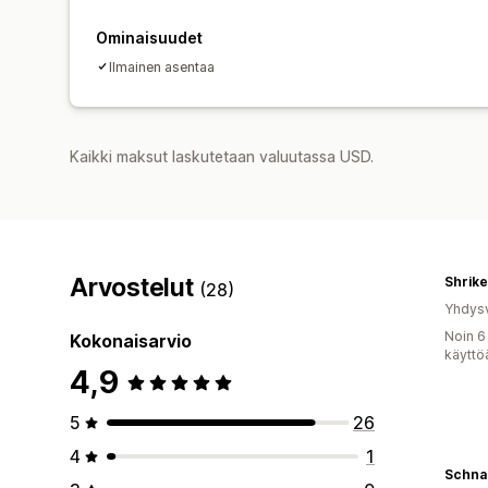
Ominaisuudet
Ilmainen asentaa
Kaikki maksut laskutetaan valuutassa USD.
Arvostelut
Shrike
(28)
Yhdysv
Noin 6
Kokonaisarvio
käyttö
4,9
5
26
4
1
Schna