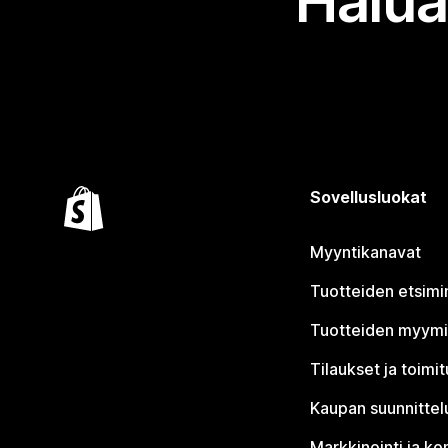
Halua
Sovellusluokat
Myyntikanavat
Tuotteiden etsimi
Tuotteiden myym
Tilaukset ja toimi
Kaupan suunnittel
Markkinointi ja ko