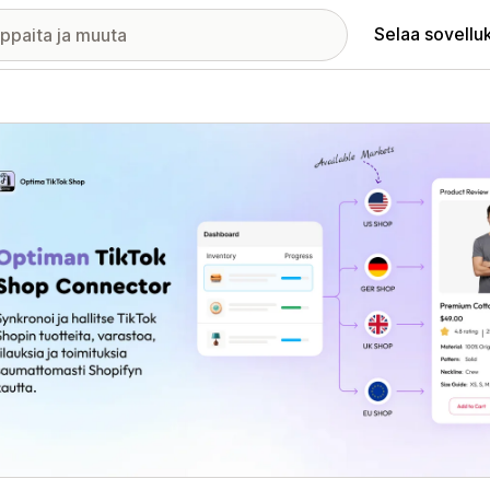
Selaa sovellu
elykuvagalleria