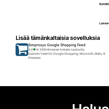
Kehitt
Lanse
Lisää tämänkaltaisia sovelluksia
Simprosys Google Shopping Feed
/ 5 tähteä
4,9
(4 349)
•
Ilmainen kokeilu saatavilla
4349 arvostelua yhteensä
Submits Feed for Google Shopping, Microsoft, Meta, &
Pinterest