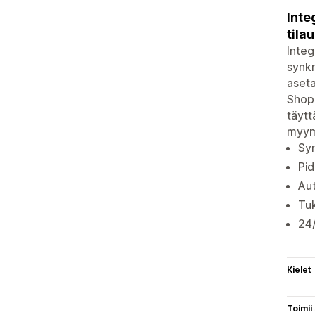
Inte
tila
Integ
synkr
aseta
Shopi
täytt
myym
Syn
Pid
Aut
Tuk
24/
Kielet
Toimii