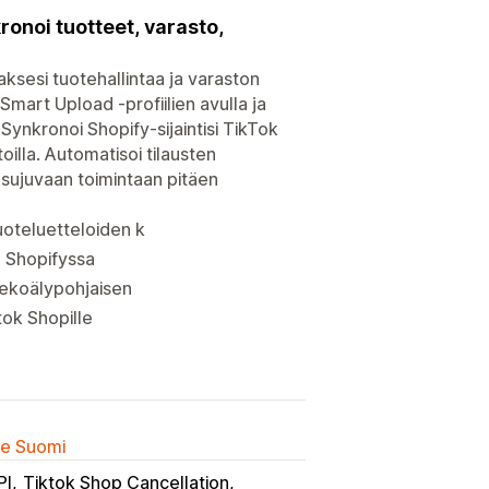
onoi tuotteet, varasto,
ksesi tuotehallintaa ja varaston
Smart Upload -profiilien avulla ja
. Synkronoi Shopify-sijaintisi TikTok
illa. Automatisoi tilausten
sujuvaan toimintaan pitäen
uoteluetteloiden k
a Shopifyssa
 tekoälypohjaisen
ktok Shopille
lle Suomi
PI
Tiktok Shop Cancellation