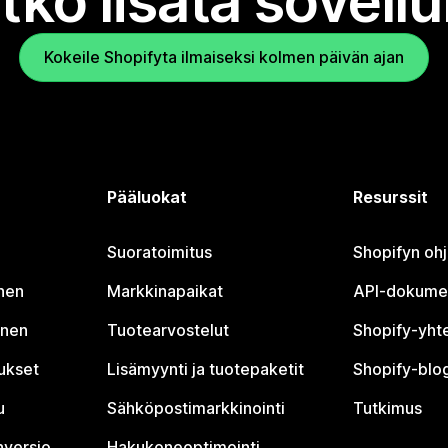
tko lisätä sovell
Kokeile Shopifyta ilmaiseksi kolmen päivän ajan
Pääluokat
Resurssit
Suoratoimitus
Shopifyn oh
nen
Markkinapaikat
API-dokume
inen
Tuotearvostelut
Shopify-yht
tukset
Lisämyynti ja tuotepaketit
Shopify-blog
u
Sähköpostimarkkinointi
Tutkimus
nversio
Hakukoneoptimointi