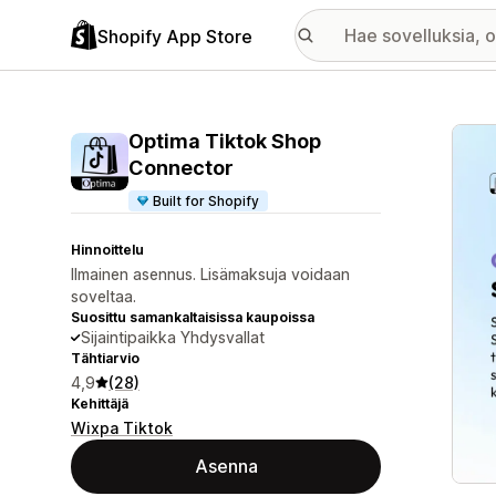
Shopify App Store
Esitt
Optima Tiktok Shop
Connector
Built for Shopify
Hinnoittelu
Ilmainen asennus. Lisämaksuja voidaan
soveltaa.
Suosittu samankaltaisissa kaupoissa
Sijaintipaikka Yhdysvallat
Tähtiarvio
4,9
(28)
Kehittäjä
Wixpa Tiktok
Asenna