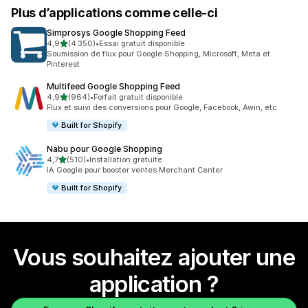
Plus d’applications comme celle-ci
Simprosys Google Shopping Feed
étoile(s) sur 5
4,9
(4 350)
•
Essai gratuit disponible
4350 avis au total
Soumission de flux pour Google Shopping, Microsoft, Meta et
Pinterest
Multifeed Google Shopping Feed
étoile(s) sur 5
4,9
(964)
•
Forfait gratuit disponible
964 avis au total
Flux et suivi des conversions pour Google, Facebook, Awin, etc.
Built for Shopify
Nabu pour Google Shopping
étoile(s) sur 5
4,7
(510)
•
Installation gratuite
510 avis au total
IA Google pour booster ventes Merchant Center
Built for Shopify
Vous souhaitez ajouter une
application ?