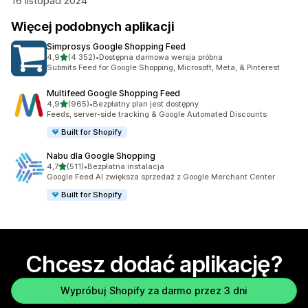
16 listopad 2024
Więcej podobnych aplikacji
Simprosys Google Shopping Feed
na 5 gwiazdek
4,9
(4 352)
•
Dostępna darmowa wersja próbna
Łączna liczba recenzji: 4352
Submits Feed for Google Shopping, Microsoft, Meta, & Pinterest
Multifeed Google Shopping Feed
na 5 gwiazdek
4,9
(965)
•
Bezpłatny plan jest dostępny
Łączna liczba recenzji: 965
Feeds, server-side tracking & Google Automated Discounts
Built for Shopify
Nabu dla Google Shopping
na 5 gwiazdek
4,7
(511)
•
Bezpłatna instalacja
Łączna liczba recenzji: 511
Google Feed AI zwiększa sprzedaż z Google Merchant Center
Built for Shopify
Chcesz dodać aplikację?
Wypróbuj Shopify za darmo przez 3 dni