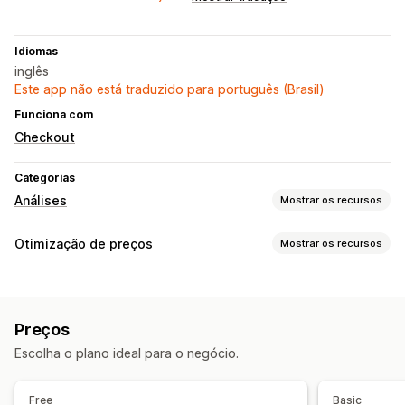
Idiomas
inglês
Este app não está traduzido para português (Brasil)
Funciona com
Checkout
Categorias
Análises
Mostrar os recursos
Comportamento do cliente
Otimização de preços
Mostrar os recursos
Acompanhamento em tempo real
Gestão de preços
Acompanhamento de atividade
Reprecificação automática
Reverter preços
Acompanhamento de eventos
Segmentação
Preços
Visualizações da página
Monitoramento
Escolha o plano ideal para o negócio.
Testes A/B
Análise de tendências
Relatórios
Marketing e vendas
Painéis de controle
Análises
Análise de checkout
ROAS
Insights de lucro
Free
Basic