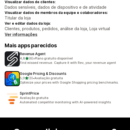
Visualizar dados de clientes:
Dados sensíveis, dados de dispositivo e de atividade
Visualizar dados de membros da equipe e colaboradores:
Titular da loja
Ver e editar dados da loja:
Clientes, produtos, pedidos, análise da loja, Loja virtual
Ver informações
Mais apps parecidos
Revenue Agent
de 5 estrelas
4,8
(6)
•
Plano gratuito disponível
6 avaliações ao todo
Find missed revenue. Capture it with Rev, your revenue agent
Google Pricing & Discounts
de 5 estrelas
5,0
(3)
•
Avaliação gratuita
3 avaliações ao todo
Optimize your prices with Google Shopping pricing benchmarks.
SprintPrice
Avaliação gratuita
Automated competitor monitoring with AI-powered insights