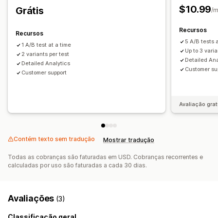
Acompanhamento de compra
$10.99
Grátis
/
Acompanhamento do Monitor de tráfego de Urchin (UTM,
na sigla em inglês)
Recursos
Recursos
5 A/B tests 
1 A/B test at a time
Elementos visuais e relatórios
Up to 3 varia
2 variants per test
Painel de controle de análises
Exportação de dados
Detailed Ana
Detailed Analytics
Customer su
Notificações
Customer support
Avaliação grat
Contém texto sem tradução
Mostrar tradução
Todas as cobranças são faturadas em USD. Cobranças recorrentes e
calculadas por uso são faturadas a cada 30 dias.
Avaliações
(3)
Classificação geral