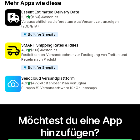
Mehr Apps wie diese
Essent Estimated Delivery Date
von 5 Sternen
5,0
(863)
•
Kostenlos
863 Rezensionen insgesamt
Voraussichtliches Lieferdatum plus Versandzeit anzeigen
(EDD/ETA)
Built for Shopify
SMART Shipping Rates & Rules
von 5 Sternen
4,9
(313)
•
Kostenlos
313 Rezensionen insgesamt
Postleitzahlen-Versandrechner zur Festlegung von Tarifen und
Regeln nach Produkt
Built for Shopify
Sendcloud Versandplattform
von 5 Sternen
4,6
(477)
•
Kostenloser Plan verfügbar
477 Rezensionen insgesamt
Europas #1 Versandsoftware für Onlineshops
Möchtest du eine App
hinzufügen?